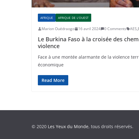
AFRIQUE
AFRIQUE DE L'OUEST
Marion Ouédraogo
16 avril 2024
0 Comments
AES
,
Le Burkina Faso à la croisée des chemi
violence
Face à une montée alarmante de la violence terror
économique
Read More
© 2020
Les Yeux du Monde
, tous droits réservés.