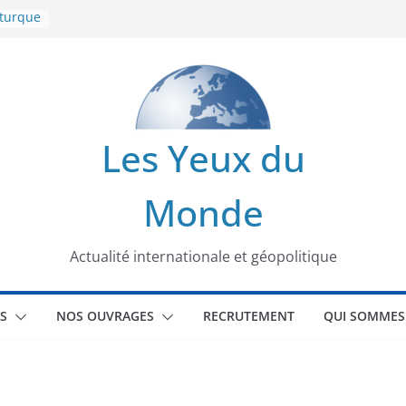
 turque
t
lit
s de la
Les Yeux du
seaux
Monde
tional
Actualité internationale et géopolitique
S
NOS OUVRAGES
RECRUTEMENT
QUI SOMMES