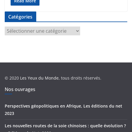
Read More
Catégories
C
a
t
é
g
o
r
© 2020
Les Yeux du Monde
, tous droits réservés.
i
e
Nos ouvrages
s
Perspectives géopolitiques en Afrique, Les éditions du net
2023
Les nouvelles routes de la soie chinoises : quelle évolution ?