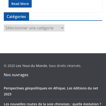
Read More
Catégories
C
a
t
é
g
o
r
© 2020
Les Yeux du Monde
, tous droits réservés.
i
e
Nos ouvrages
s
Perspectives géopolitiques en Afrique, Les éditions du net
2023
Les nouvelles routes de la soie chinoises : quelle évolution ?