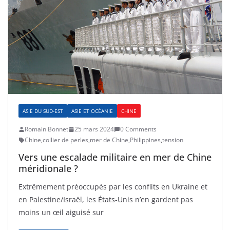
ASIE DU SUD-EST
ASIE ET OCÉANIE
CHINE
Romain Bonnet
25 mars 2024
0 Comments
Chine
,
collier de perles
,
mer de Chine
,
Philippines
,
tension
Vers une escalade militaire en mer de Chine
méridionale ?
Extrêmement préoccupés par les conflits en Ukraine et
en Palestine/Israël, les États-Unis n’en gardent pas
moins un œil aiguisé sur