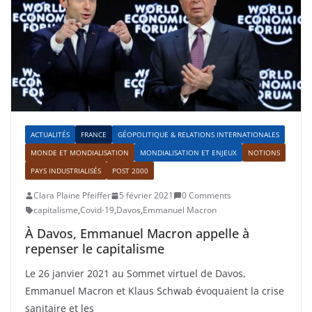
ACTUALITÉS
FRANCE
GÉOPOLITIQUE & RELATIONS INTERNATIONALES
MONDE ET MONDIALISATION
MONDIALISATION ET ENJEUX
NOTIONS
PAYS INDUSTRIALISÉS
POST 2000
Clara Plaine Pfeiffer
5 février 2021
0 Comments
capitalisme
,
Covid-19
,
Davos
,
Emmanuel Macron
À Davos, Emmanuel Macron appelle à
repenser le capitalisme
Le 26 janvier 2021 au Sommet virtuel de Davos,
Emmanuel Macron et Klaus Schwab évoquaient la crise
sanitaire et les