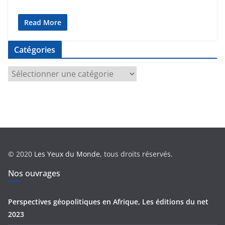
Read More
Catégories
C
a
t
é
g
o
r
© 2020
Les Yeux du Monde
, tous droits réservés.
i
e
Nos ouvrages
s
Perspectives géopolitiques en Afrique, Les éditions du net
2023