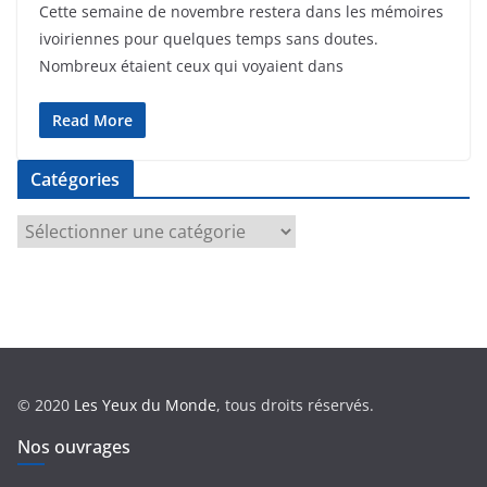
Cette semaine de novembre restera dans les mémoires
ivoiriennes pour quelques temps sans doutes.
Nombreux étaient ceux qui voyaient dans
Read More
Catégories
C
a
t
é
g
o
r
© 2020
Les Yeux du Monde
, tous droits réservés.
i
e
Nos ouvrages
s