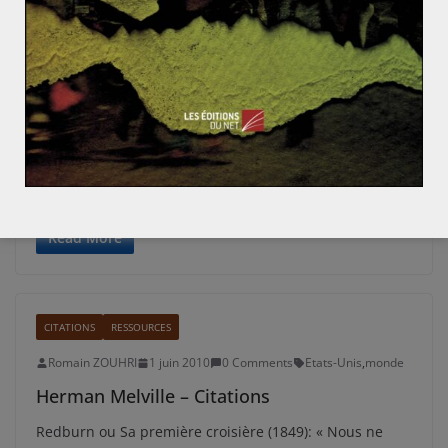
CITATIONS
RESSOURCES
Romain ZOUHRI
1 juin 2010
0 Comments
Etats-Unis
,
immigration
,
monde
Gérard Dorel – Citations
Atlas de l’Empire américain (2006) : « On dénonce
volontiers partout dans le monde l’Amérique et ses
travers – bien réels
Read More
CITATIONS
RESSOURCES
Romain ZOUHRI
1 juin 2010
0 Comments
Etats-Unis
,
monde
Herman Melville – Citations
Redburn ou Sa première croisière (1849): « Nous ne