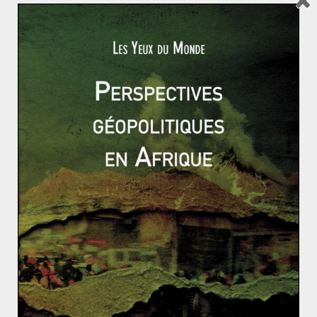
Sud : l’Afrique. A ma gauche, les Russes ; à ma
Read More
CITATIONS
RESSOURCES
Romain ZOUHRI
1 juin 2010
0 Comments
Etats-Unis
,
influence
Dwight Eisenhower – Citations
Discours d’Adieu (17 janvier 1961) : « Dans les conseils
de gouvernement, nous devons prendre garde à ce que
le complexe
Read More