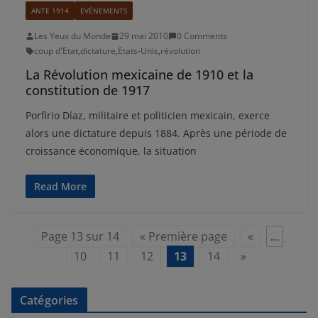
ANTE 1914
EVÉNEMENTS
Les Yeux du Monde
29 mai 2010
0 Comments
coup d'Etat
,
dictature
,
Etats-Unis
,
révolution
La Révolution mexicaine de 1910 et la
constitution de 1917
Porfirio Díaz, militaire et politicien mexicain, exerce
alors une dictature depuis 1884. Après une période de
croissance économique, la situation
Read More
Page 13 sur 14
« Première page
«
…
10
11
12
13
14
»
Catégories