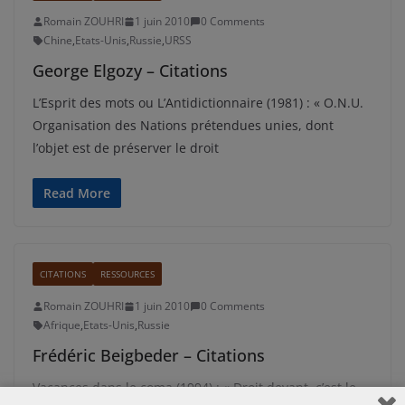
Romain ZOUHRI
1 juin 2010
0 Comments
Chine
,
Etats-Unis
,
Russie
,
URSS
George Elgozy – Citations
L’Esprit des mots ou L’Antidictionnaire (1981) : « O.N.U.
Organisation des Nations prétendues unies, dont
l’objet est de préserver le droit
Read More
CITATIONS
RESSOURCES
Romain ZOUHRI
1 juin 2010
0 Comments
Afrique
,
Etats-Unis
,
Russie
Frédéric Beigbeder – Citations
Vacances dans le coma (1994) : « Droit devant, c’est le