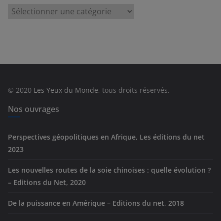
C
a
t
é
g
o
r
© 2020
Les Yeux du Monde
, tous droits réservés.
i
e
Nos ouvrages
s
Perspectives géopolitiques en Afrique, Les éditions du net
2023
Les nouvelles routes de la soie chinoises : quelle évolution ?
– Editions du Net, 2020
De la puissance en Amérique – Editions du net, 2018