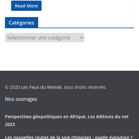
Read More
Catégories
C
a
t
é
g
o
r
© 2020
Les Yeux du Monde
, tous droits réservés.
i
e
Nos ouvrages
s
Perspectives géopolitiques en Afrique, Les éditions du net
2023
Les nouvelles routes de la soie chinoises : quelle évolution ?