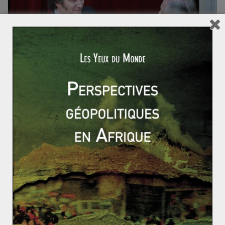
ACTUALITÉS
AMÉRIQUE
AMÉRIQUE LATINE
Camille Sansberro
13 décembre 2023
0 Comments
Argentine
,
gouvernement
,
Javier Milei
Argentine : une composition
gouvernementale qui interroge
Javier Milei a officiellement été investi comme président
de la République d’Argentine le 10 décembre 2023.
Depuis le 19 novembre,