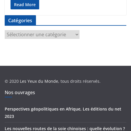
Read More
Catégories
C
a
t
é
g
o
r
© 2020
Les Yeux du Monde
, tous droits réservés.
i
e
Nos ouvrages
s
Perspectives géopolitiques en Afrique, Les éditions du net
2023
Les nouvelles routes de la soie chinoises : quelle évolution ?