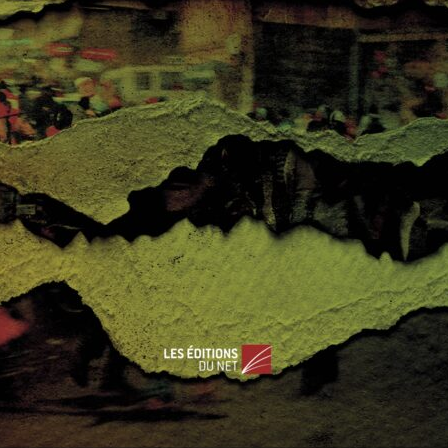
PROCHE-ORIENT
SUJETS CHAUDS
sh
,
Esclavage
,
Génocide
,
Irak
,
Kurdes
,
Yézidis
aesh, une communauté condamnée aux
ts le 27 octobre dernier en décernant à deux femmes