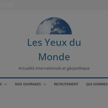
 turque
t
lit
Les Yeux du
s de la
Monde
seaux
tional
Actualité internationale et géopolitique
S
NOS OUVRAGES
RECRUTEMENT
QUI SOMMES