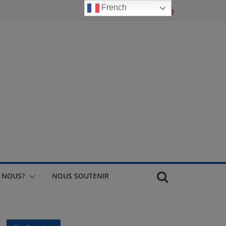
French
 NOUS?
NOUS SOUTENIR