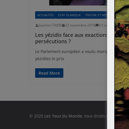
ACTUALITÉS
ETAT ISLAMIQUE
PROCHE ET MOYEN-ORIENT
Joachim TAIEB
22 novembre 2016
0 Comments
Dae
Les yézidis face aux exactions de D
persécutions ?
Le Parlement européen a voulu marqué les espri
yézidies le prix
Read More
© 2020
Les Yeux du Monde
, tous droits réservés.