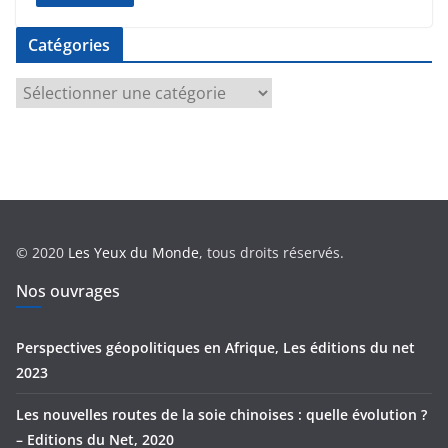
Catégories
C
a
t
é
g
o
r
© 2020
Les Yeux du Monde
, tous droits réservés.
i
e
Nos ouvrages
s
Perspectives géopolitiques en Afrique, Les éditions du net
2023
Les nouvelles routes de la soie chinoises : quelle évolution ?
– Editions du Net, 2020