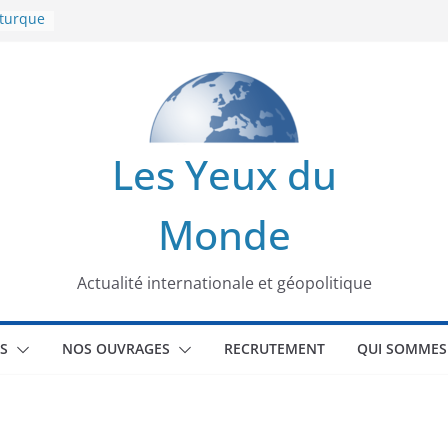
 turque
t
lit
s de la
Les Yeux du
seaux
Monde
tional
Actualité internationale et géopolitique
S
NOS OUVRAGES
RECRUTEMENT
QUI SOMMES