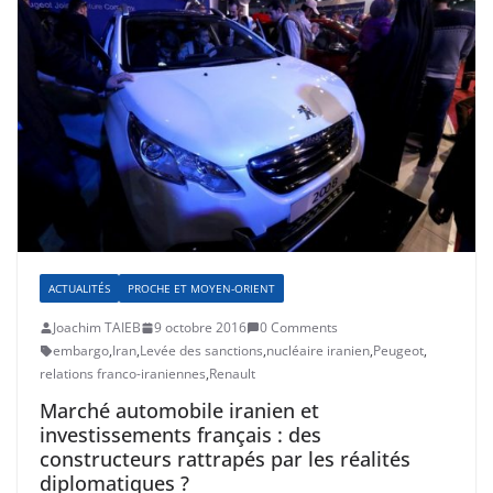
ACTUALITÉS
PROCHE ET MOYEN-ORIENT
Joachim TAIEB
9 octobre 2016
0 Comments
embargo
,
Iran
,
Levée des sanctions
,
nucléaire iranien
,
Peugeot
,
relations franco-iraniennes
,
Renault
Marché automobile iranien et
investissements français : des
constructeurs rattrapés par les réalités
diplomatiques ?