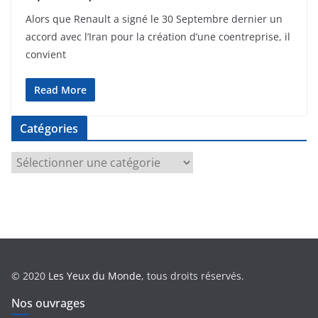
Alors que Renault a signé le 30 Septembre dernier un
accord avec l’Iran pour la création d’une coentreprise, il
convient
Read More
Catégories
C
a
t
é
g
o
r
© 2020
Les Yeux du Monde
, tous droits réservés.
i
e
Nos ouvrages