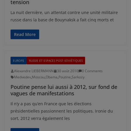
tension
La nuit dernière, un attentat contre une unité militaire
russe dans la base de Bouynaksk a fait cinq morts et
Read More
EUROPE
RUSSIE ET ESPACES POST-SOVIÉTIQUES
Alexandre LIEBERMANN
30 août 2010
0 Comments
Medvedev
,
Moscou
,
Obama
,
Poutine
,
Sarkozy
Poutine pense lui aussi à 2012, sur fond de
vagues de manifestations
Il n’y a pas qu’en France que les élections
présidentielles passionnent les politiques. Ironie du
sort, 2012 verra également les