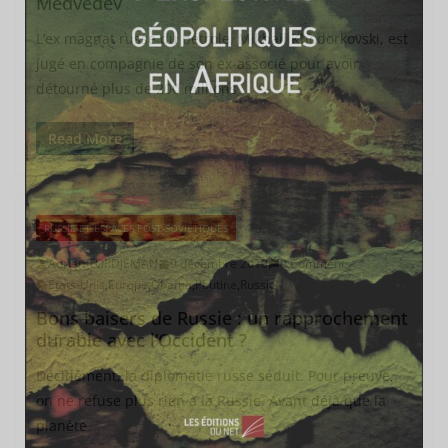
Medvedev
L’ex magnat russe du pétrole, Mikhail Khodorkovski, est
jugé en compagnie de son ex-associé pour avoir
détourné plus de 200 millions
Read More
RUSSIE ET ESPACES POST-SOVIÉTIQUES
Adrien TORDJEMAN
9 décembre 2010
0 Comments
Etats-Unis
,
Europe
,
Obama
,
Poutine
,
Russie
Bons baisers de Russie : un rapprochement
durable avec l’Occident ?
Décidément, la diplomatie russe séduit. Pour preuve,
on ne refuse plus rien à la Russie. Avant déjà que la
planète