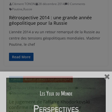
Clément TONON
28 décembre 2014
0 Comments
Poutine
,
Russie
Rétrospective 2014 : une grande année
géopolitique pour la Russie
L’année 2014 a vu un retour remarqué de la Russie au
centre des tensions géopolitiques mondiales. Vladimir
Poutine, le chef
Read More
EUROPE
RUSSIE ET ESPACES POST-SOVIÉTIQUES
Alexandre LIEBERMANN
29 décembre 2010
0 Comments
Medvedev
,
pétrole
,
Poutine
,
Russie
Le jugement de l’affaire Khodorkovski
confirme l’emprise de Poutine sur