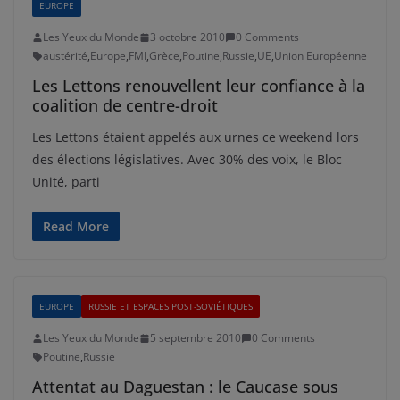
EUROPE
Les Yeux du Monde
3 octobre 2010
0 Comments
austérité
,
Europe
,
FMI
,
Grèce
,
Poutine
,
Russie
,
UE
,
Union Européenne
Les Lettons renouvellent leur confiance à la
coalition de centre-droit
Les Lettons étaient appelés aux urnes ce weekend lors
des élections législatives. Avec 30% des voix, le Bloc
Unité, parti
Read More
EUROPE
RUSSIE ET ESPACES POST-SOVIÉTIQUES
Les Yeux du Monde
5 septembre 2010
0 Comments
Poutine
,
Russie
Attentat au Daguestan : le Caucase sous