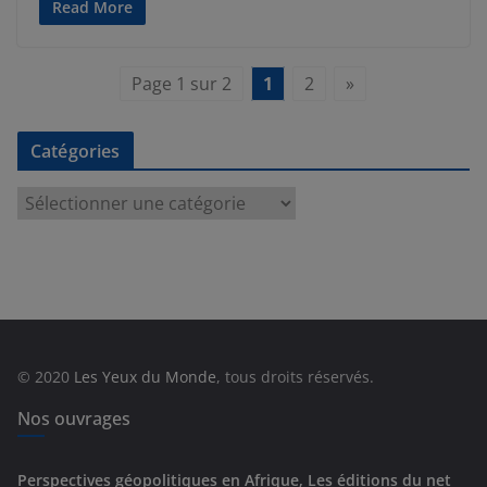
Read More
Page 1 sur 2
1
2
»
Catégories
C
a
t
é
g
o
r
© 2020
Les Yeux du Monde
, tous droits réservés.
i
e
Nos ouvrages
s
Perspectives géopolitiques en Afrique, Les éditions du net