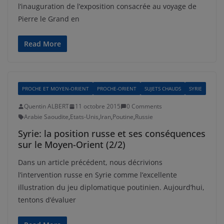
l’inauguration de l’exposition consacrée au voyage de
Pierre le Grand en
Read More
PROCHE ET MOYEN-ORIENT
PROCHE-ORIENT
SUJETS CHAUDS
SYRIE
Quentin ALBERT
11 octobre 2015
0 Comments
Arabie Saoudite
,
Etats-Unis
,
Iran
,
Poutine
,
Russie
Syrie: la position russe et ses conséquences
sur le Moyen-Orient (2/2)
Dans un article précédent, nous décrivions
l’intervention russe en Syrie comme l’excellente
illustration du jeu diplomatique poutinien. Aujourd’hui,
tentons d’évaluer