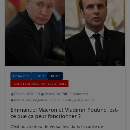
ACTUALITÉS
EUROPE
FRANCE
RUSSIE ET ESPACES POST-SOVIÉTIQUES
Fabien HERBERT
28 mai 2017
0 Comments
Assad
,
macron
,
Minsk
,
Poutine
,
Russie
,
Syrie
,
Ukraine
Emmanuel Macron et Vladimir Poutine, est-
ce que ça peut fonctionner ?
C’est au château de Versailles, dans le cadre de