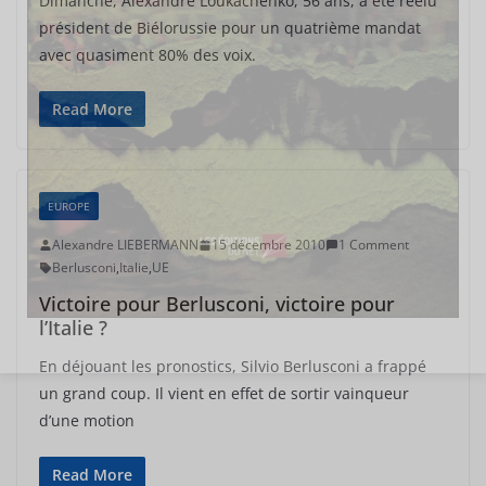
Dimanche, Alexandre Loukachenko, 56 ans, a été réélu
président de Biélorussie pour un quatrième mandat
avec quasiment 80% des voix.
Read More
EUROPE
Alexandre LIEBERMANN
15 décembre 2010
1 Comment
Berlusconi
,
Italie
,
UE
Victoire pour Berlusconi, victoire pour
l’Italie ?
En déjouant les pronostics, Silvio Berlusconi a frappé
un grand coup. Il vient en effet de sortir vainqueur
d’une motion
Read More