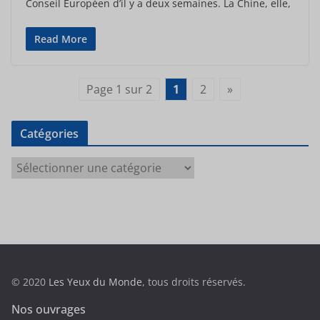
Conseil Européen d’il y a deux semaines. La Chine, elle,
Read More
Page 1 sur 2
1
2
»
Catégories
C
a
t
é
g
o
r
© 2020
Les Yeux du Monde
, tous droits réservés.
i
e
Nos ouvrages