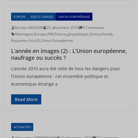
EUROPE
SUJETS CHAUDS
UNION EUROPÉENNE
Nicolas MOULIN
25 décembre 2010
0 Comments
Allemagne
,
Europe
,
FMI
,
France
,
géopolitique
,
Grèce
,
Irlande
,
Royaume-Uni
,
UE
,
Union Européenne
L’année en images (2) : L’Union européenne,
naufrage ou succès ?
L’année 2010 aura été celle de tous les dangers pour
l’Union européenne : cet ensemble politique et
économique étrange a
Read More
ACTUALITÉS
Alexandre LIEBERMANN
22 décembre 2010
7 Comments