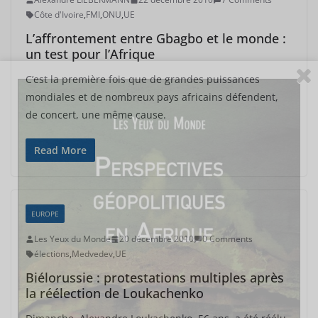
Côte d'Ivoire
,
FMI
,
ONU
,
UE
L’affrontement entre Gbagbo et le monde :
un test pour l’Afrique
C’est la première fois que de grandes puissances
mondiales et de nombreux pays africains défendent,
de concert, une même cause.
Read More
EUROPE
Les Yeux du Monde
20 décembre 2010
0 Comments
élections
,
Medvedev
,
UE
Biélorussie : protestations multiples après
la réélection de Loukachenko