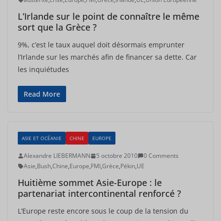
L’Irlande sur le point de connaître le même
sort que la Grèce ?
9%, c’est le taux auquel doit désormais emprunter
l’Irlande sur les marchés afin de financer sa dette. Car
les inquiétudes
Read More
ASIE ET OCÉANIE
CHINE
EUROPE
Alexandre LIEBERMANN
5 octobre 2010
0 Comments
Asie
,
Bush
,
Chine
,
Europe
,
FMI
,
Grèce
,
Pékin
,
UE
Huitième sommet Asie-Europe : le
partenariat intercontinental renforcé ?
L’Europe reste encore sous le coup de la tension du