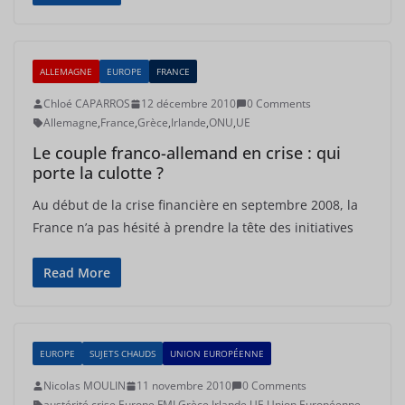
ALLEMAGNE
EUROPE
FRANCE
Chloé CAPARROS
12 décembre 2010
0 Comments
Allemagne
,
France
,
Grèce
,
Irlande
,
ONU
,
UE
Le couple franco-allemand en crise : qui
porte la culotte ?
Au début de la crise financière en septembre 2008, la
France n’a pas hésité à prendre la tête des initiatives
Read More
EUROPE
SUJETS CHAUDS
UNION EUROPÉENNE
Nicolas MOULIN
11 novembre 2010
0 Comments
austérité
,
crise
,
Europe
,
FMI
,
Grèce
,
Irlande
,
UE
,
Union Européenne