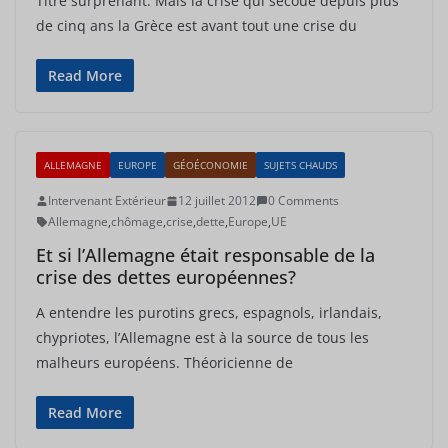
Titre surprenant. Mais la crise qui secoue depuis plus
de cinq ans la Grèce est avant tout une crise du
Read More
ALLEMAGNE
EUROPE
GÉOÉCONOMIE
SUJETS CHAUDS
Intervenant Extérieur
12 juillet 2012
0 Comments
Allemagne
,
chômage
,
crise
,
dette
,
Europe
,
UE
Et si l’Allemagne était responsable de la
crise des dettes européennes?
A entendre les purotins grecs, espagnols, irlandais,
chypriotes, l’Allemagne est à la source de tous les
malheurs européens. Théoricienne de
Read More