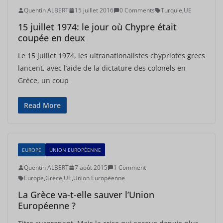
Quentin ALBERT
15 juillet 2016
0 Comments
Turquie
,
UE
15 juillet 1974: le jour où Chypre était
coupée en deux
Le 15 juillet 1974, les ultranationalistes chypriotes grecs
lancent, avec l’aide de la dictature des colonels en
Grèce, un coup
Read More
EUROPE
UNION EUROPÉENNE
Quentin ALBERT
7 août 2015
1 Comment
Europe
,
Grèce
,
UE
,
Union Européenne
La Grèce va-t-elle sauver l’Union
Européenne ?