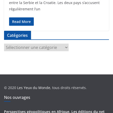
entre la Serbie et la Croatie. Les deux pays s’accusent
régulièrement l’un
Read More
Catégories
C
a
t
é
g
o
r
© 2020
Les Yeux du Monde
, tous droits réservés.
i
e
Nos ouvrages
s
Perspectives géopolitiques en Afrique, Les éditions du net