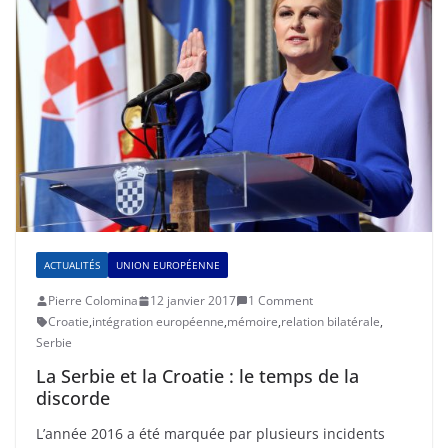
ACTUALITÉS
UNION EUROPÉENNE
Pierre Colomina
12 janvier 2017
1 Comment
Croatie
,
intégration européenne
,
mémoire
,
relation bilatérale
,
Serbie
La Serbie et la Croatie : le temps de la
discorde
L’année 2016 a été marquée par plusieurs incidents