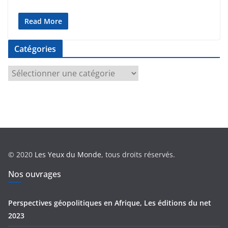
Read More
Catégories
C
a
t
é
g
o
r
© 2020
Les Yeux du Monde
, tous droits réservés.
i
e
Nos ouvrages
s
Perspectives géopolitiques en Afrique, Les éditions du net
2023