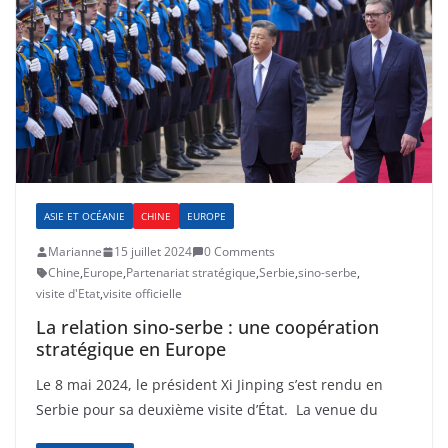
ASIE ET OCÉANIE
CHINE
EUROPE
Marianne
15 juillet 2024
0 Comments
Chine
,
Europe
,
Partenariat stratégique
,
Serbie
,
sino-serbe
,
visite d'Etat
,
visite officielle
La relation sino-serbe : une coopération
stratégique en Europe
Le 8 mai 2024, le président Xi Jinping s’est rendu en
Serbie pour sa deuxième visite d’État. La venue du