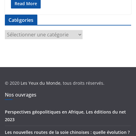
Read More
Catégories
C
a
t
é
g
o
r
© 2020
Les Yeux du Monde
, tous droits réservés.
i
e
Nos ouvrages
s
Perspectives géopolitiques en Afrique, Les éditions du net
2023
Les nouvelles routes de la soie chinoises : quelle évolution ?