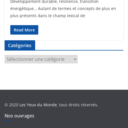
Développement durable, résilience, transition
énergétique… Autant de termes et concepts de plus en
plus présents dans le champ lexical de
Read More
Catégories
C
a
t
é
g
o
r
© 2020
Les Yeux du Monde
, tous droits réservés.
i
e
Nos ouvrages
s