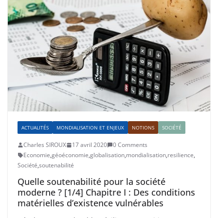
ACTUALITÉS
MONDIALISATION ET ENJEUX
NOTIONS
SOCIÉTÉ
Charles SIROUX
17 avril 2020
0 Comments
Economie
,
géoéconomie
,
globalisation
,
mondialisation
,
resilience
,
Société
,
soutenabilité
Quelle soutenabilité pour la société
moderne ? [1/4] Chapitre I : Des conditions
matérielles d’existence vulnérables