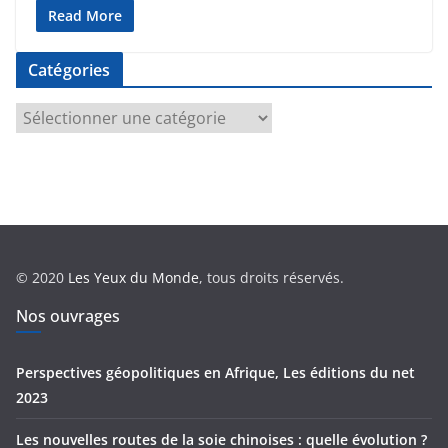
Read More
Catégories
C
a
t
é
g
o
r
© 2020
Les Yeux du Monde
, tous droits réservés.
i
e
Nos ouvrages
s
Perspectives géopolitiques en Afrique, Les éditions du net
2023
Les nouvelles routes de la soie chinoises : quelle évolution ?