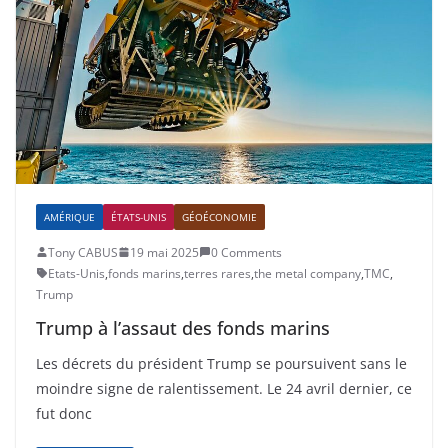
AMÉRIQUE
ÉTATS-UNIS
GÉOÉCONOMIE
Tony CABUS
19 mai 2025
0 Comments
Etats-Unis
,
fonds marins
,
terres rares
,
the metal company
,
TMC
,
Trump
Trump à l’assaut des fonds marins
Les décrets du président Trump se poursuivent sans le
moindre signe de ralentissement. Le 24 avril dernier, ce
fut donc