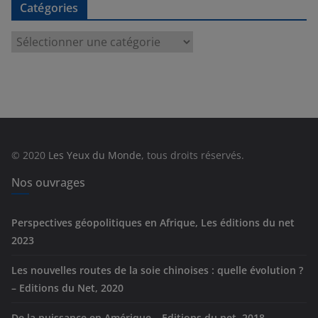
Catégories
C
a
t
é
g
o
r
© 2020
Les Yeux du Monde
, tous droits réservés.
i
e
Nos ouvrages
s
Perspectives géopolitiques en Afrique, Les éditions du net
2023
Les nouvelles routes de la soie chinoises : quelle évolution ?
– Editions du Net, 2020
De la puissance en Amérique – Editions du net, 2018