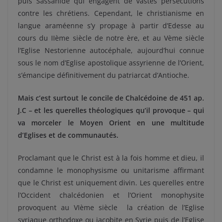
puis Sassanide qui engagent de vastes persécutions
contre les chrétiens. Cependant, le christianisme en
langue araméenne s’y propage à partir d’Edesse au
cours du IIème siècle de notre ère, et au Vème siècle
l’Eglise Nestorienne autocéphale, aujourd’hui connue
sous le nom d’Eglise apostolique assyrienne de l’Orient,
s’émancipe définitivement du patriarcat d’Antioche.
Mais c’est surtout le concile de Chalcédoine de 451 ap.
J.C – et les querelles théologiques qu’il provoque – qui
va morceler le Moyen Orient en une multitude
d’Eglises et de communautés.
Proclamant que le Christ est à la fois homme et dieu, il
condamne le monophysisme ou unitarisme affirmant
que le Christ est uniquement divin. Les querelles entre
l’Occident chalcédonien et l’Orient monophysite
provoquent au VIème siècle la création de l’Eglise
syriaque orthodoxe ou jacobite en Syrie puis de l’Eglise