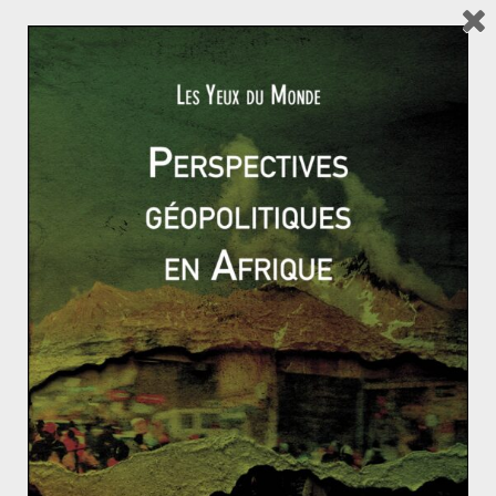
environ 8 millions – soit environ 10% de la population –
il ne reste plus qu’entre quatre cent mille et un million
de chrétiens en Irak sur une population totale d’environ
31 millions de personnes. Les récents déplacements de
population, massacres et exodes massifs de Chrétiens
en Irak et en Syrie mettent un peu plus en péril cette
mosaïque religieuse et culturelle qui contribuait à la
fois à la richesse et à l’équilibre de la région.
Hydrocarbures et terrorisme, un cocktail explosif (1/
2).
Gabon : guerre ouverte entre Ping et Bongo