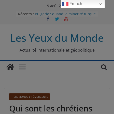
Passer
French
9 août 2026
au
Récents :
Bulgarie : quand la minorité turque
contenu
était contrainte à l’effacement
L’Armée insurrectionnelle
ukrainienne (UPA) : entre conflit
Les Yeux du Monde
mémoriel et lutte pour
l’indépendance
Le conflit oublié : aux racines de la
guerre entre le Pakistan et
Actualité internationale et géopolitique
l’Afghanistan
Majorités numériques et réseaux
sociaux : le tournant international
Le charbon, ou les limites du
modèle énergétique chinois
TIERS-MONDE ET ÉMERGENTS
Qui sont les chrétiens