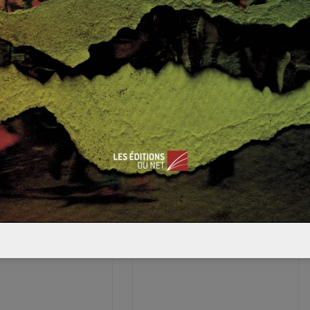
1
0
ue don
Retour sur la scission au sein de Boko Haram
nomie indienne
Pourquoi une
0 à nos jours
démographie si
galopante en Afrique
?
 2013
0
19 décembre 2013
0