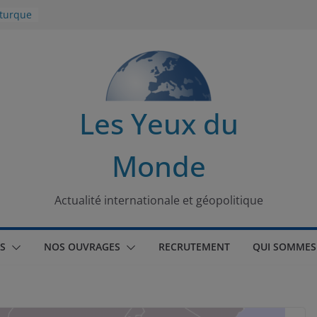
 turque
t
lit
s de la
Les Yeux du
seaux
Monde
tional
Actualité internationale et géopolitique
S
NOS OUVRAGES
RECRUTEMENT
QUI SOMMES