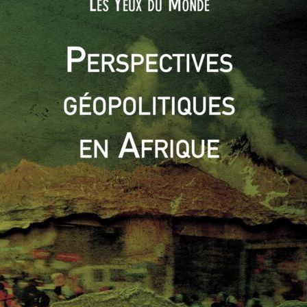
re 1988 que ce Protocole devint officiel, et plus connu sous
ion en Afrique australe. Cuba et l’Afrique du Sud
a, pendant que l’Afrique du Sud se retirait de Namibie,
ulée, Botha, puis le Président De Klerk, engagèrent des
tion sud-africain. C’est ensuite que la fin de l’apartheid fut
 chef de l’ANC, Nelson Mandela.
de la théorie des dominos, un accord en succédant à un
en Afrique du Sud, intenable, qui a poussé le pays à prendre
jets sociaux internes, mais également sur son engagement
in de Guerre Froide, de Françafrique (le rôle des envoyés tels
anger) et de réalisme géopolitique qui permit un tel accord.
uses années en Angola, jusqu’en 2002, causant la mort de