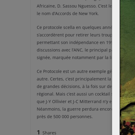
Africaine, D. Sassou Nguesso. C’est le 22 décemb
le nom d’Accords de New York.
Ce protocole scella en quelques années la situat
s’accordèrent pour retirer leurs troupes d’Angol
permettant son indépendance en 1990. Dans la fo
discussions avec l’ANC, le principal parti d’opposi
signée, marquée notamment par la libération du
Ce Protocole est un autre exemple géopolitique 
autre. Certes, c’est principalement la situation 
de grandes décisions, à la fois sur des purs su
régional. Mais c’est aussi un cocktail subtil de f
que J-Y Ollivier et J-C Mitterrand n’y est pas étr
Néanmoins, la guerre perdura encore de nombre
près de 500 000 personnes.
1
Shares