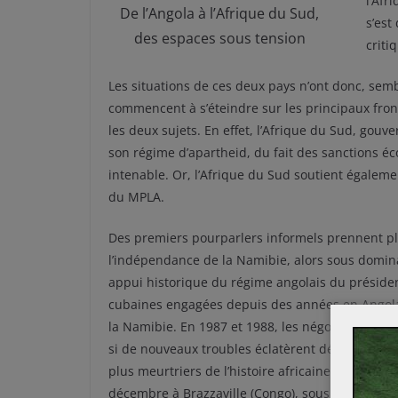
l’Afr
De l’Angola à l’Afrique du Sud,
s’est
des espaces sous tension
criti
Les situations de ces deux pays n’ont donc, semb
commencent à s’éteindre sur les principaux fronts
les deux sujets. En effet, l’Afrique du Sud, gouv
son régime d’apartheid, du fait des sanctions éc
intenable. Or, l’Afrique du Sud soutient égalemen
du MPLA.
Des premiers pourparlers informels prennent pla
l’indépendance de la Namibie, alors sous domina
appui historique du régime angolais du président
cubaines engagées depuis des années en Angola
la Namibie. En 1987 et 1988, les négociations co
si de nouveaux troubles éclatèrent début 1988 e
plus meurtriers de l’histoire africaine moderne),
décembre à Brazzaville (Congo), sous la Présiden