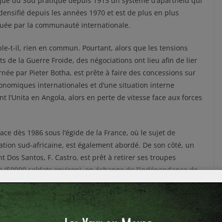
ique du Sud pratique depuis 1913 un système d’apartheid qui
 densifié depuis les années 1970 et est de plus en plus
quée par la communauté internationale.
le-t-il, rien en commun. Pourtant, alors que les tensions
 de la Guerre Froide, des négociations ont lieu afin de lier
ernée par Pieter Botha, est prête à faire des concessions sur
onomiques internationales et d’une situation interne
t l’Unita en Angola, alors en perte de vitesse face aux forces
ce dès 1986 sous l’égide de la France, où le sujet de
tion sud-africaine, est également abordé. De son côté, un
 Dos Santos, F. Castro, est prêt à retirer ses troupes
 (50000 soldats environ), en échange de l’indépendance de
ntinuèrent, avec la participation active des Etats-Unis. Même
n Angola (notamment sur le front de Cuito Canavale, l’un des
 Cuba, l’Angola et l’Afrique du Sud se retrouvèrent en
ce du Secrétaire Général de l’Organisation de l’Union