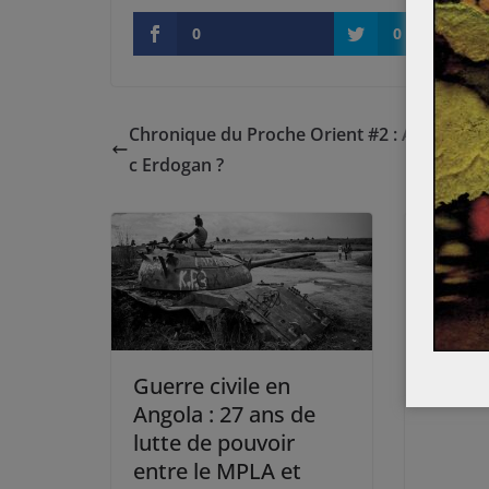
0
0
Chronique du Proche Orient #2 : A quoi jo
c Erdogan ?
L’éco
de 195
(1/2)
27 avril
Guerre civile en
Angola : 27 ans de
lutte de pouvoir
entre le MPLA et