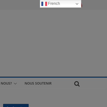
French
 NOUS?
NOUS SOUTENIR