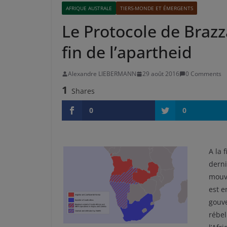
AFRIQUE AUSTRALE
TIERS-MONDE ET ÉMERGENTS
Le Protocole de Brazzav
fin de l’apartheid
Alexandre LIEBERMANN
29 août 2016
0 Comments
1
Shares
0
0
A la 
derni
mouve
est e
gouve
rébel