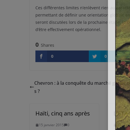
Ces différentes limites n’enlèvent rien au caract
permettant de définir une orientation globale e
seront discutées lors de la prochaine étape, la C
d’être effectivement opérationnel.
0
Shares
0
0
Chevron : à la conquête du marché gazier c
s ?
Haïti, cinq ans après
L’ETA 
15 janvier 2015
0
29 octo