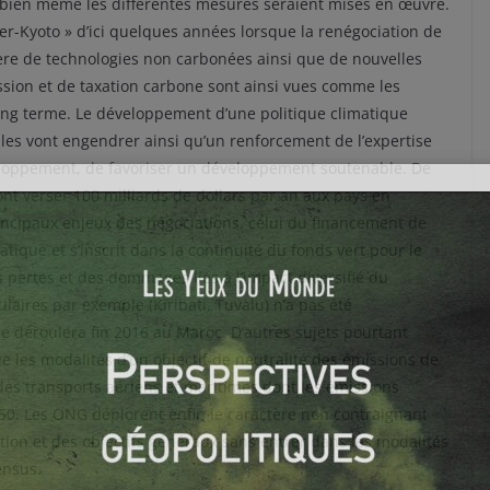
 bien même les différentes mesures seraient mises en œuvre.
uper-Kyoto » d’ici quelques années lorsque la renégociation de
ière de technologies non carbonées ainsi que de nouvelles
sion et de taxation carbone sont ainsi vues comme les
ong terme. Le développement d’une politique climatique
ales vont engendrer ainsi qu’un renforcement de l’expertise
loppement, de favoriser un développement soutenable. De
ont verser 100 milliards de dollars par an aux pays en
ncipaux enjeux des négociations, celui du financement de
tique et s’inscrit dans la continuité du fonds vert pour le
s pertes et des dommages liés à l’impact diversifié du
laires par exemple (Kiribati, Tuvalu) n’a pas été
e déroulera fin 2016 au Maroc. D’autres sujets pourtant
ue les modalités d’un objectif de neutralité des émissions de
 des transports aériens et maritimes dont les émissions
050. Les ONG déplorent enfin le caractère non contraignant
tion et des objectifs généraux sans entrer dans les modalités
ensus.