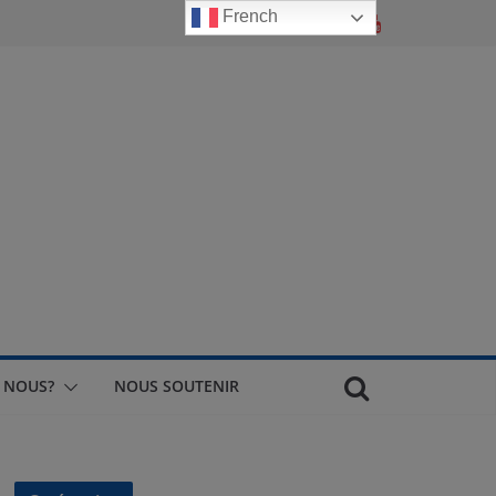
French
 NOUS?
NOUS SOUTENIR