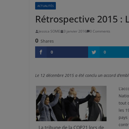
ACTUALITÉS
Rétrospective 2015 : 
Jessica SOME
3 janvier 2016
0 Comments
0
Shares
0
0
Le 12 décembre 2015 a été conclu un accord d’emblé
L’acc
Natio
tout 
les 1
pays 
contr
La tribune de la COP21 lors de