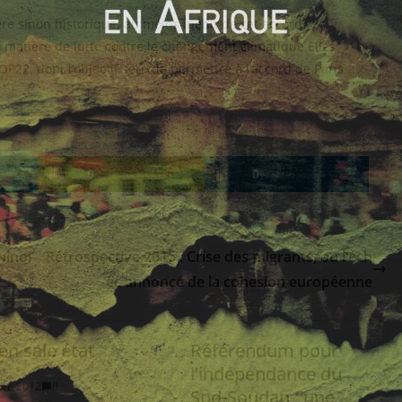
ère sinon historique, au moins inédit de cet accord
n matière de lutte contre le changement climatique.Elles
OP22, dont l’objectif sera de permettre à l’accord de Paris
0
0
hinoi
Rétrospective 2015 : Crise des migrants, ou l’éch
ec annoncé de la cohésion européenne
en sale état
Référendum pour
l’indépendance du
bre 2012
0
Sud-Soudan : une