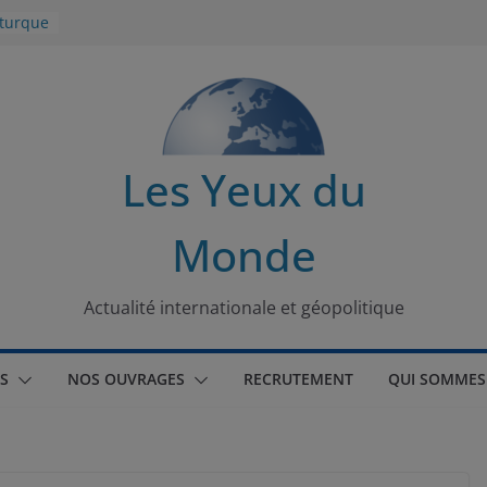
 turque
t
lit
s de la
Les Yeux du
seaux
Monde
tional
Actualité internationale et géopolitique
S
NOS OUVRAGES
RECRUTEMENT
QUI SOMMES