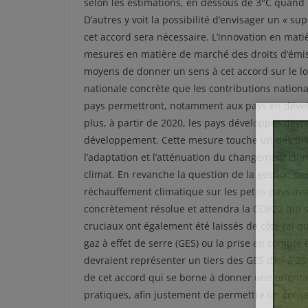
selon les estimations, en dessous de 3°C quand
D’autres y voit la possibilité d’envisager un « s
cet accord sera nécessaire. L’innovation en mat
mesures en matière de marché des droits d’émis
moyens de donner un sens à cet accord sur le l
nationale concrète que les contributions nation
pays permettront, notamment aux pays en déve
plus, à partir de 2020, les pays développés devr
développement. Cette mesure touche un des pri
l’adaptation et l’atténuation du changement clima
climat. En revanche la question de la gestion de
réchauffement climatique sur les petits pays insu
concrètement résolue et attendra la COP22 qui s
cruciaux ont également été laissés de côté tel q
gaz à effet de serre (GES) ou la prise en compte
devraient représenter un tiers des GES d’ici à 2
de cet accord qui se borne à donner une orienta
pratiques, afin justement de permettre un cons