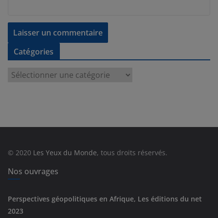
Catégories
C
a
t
é
g
o
r
© 2020
Les Yeux du Monde
, tous droits réservés.
i
e
Nos ouvrages
s
Perspectives géopolitiques en Afrique, Les éditions du net
2023