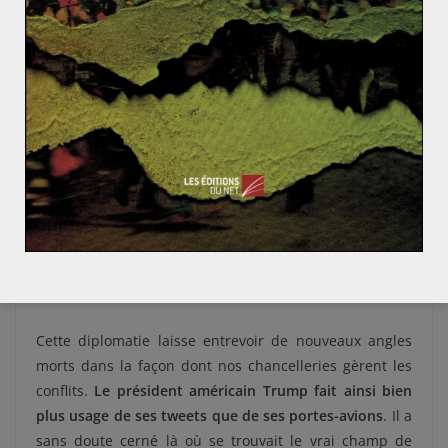
téléologiques et se suffisant à elle-même, pour
reprendre la théorie de Gilles Deleuze. En ce sens, elle
semble accompagner le mouvement de l’histoire. Au
monde bipolaire structuré par l’idéologie succède un
monde multipolaire, composé d’États, de
multinationales (
GAFA
, et
BATX
), de nébuleuses peu
structurées, se mouvant au rythme de la diffusion de
fake news
.
Sur le terrain, aux bruits des canons
répond maintenant le
retwee
t de
fake
news
.
Cette diplomatie laisse entrevoir de nouveaux angles
morts dans la façon dont nos chancelleries gèrent les
conflits.
Le président américain Trump fait ainsi bien
plus usage de ses tweets que de ses portes-avions
. Il a
sans doute cerné là où se trouvait le vrai champ de