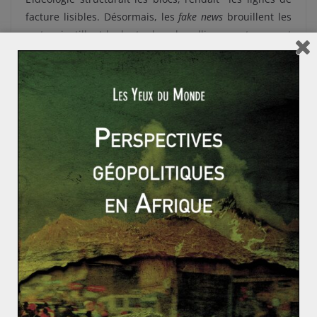
facture lisibles. Désormais, les
fake news
brouillent les
cartes, instillent le doute dans les alliances, et peuvent
même renverser les accords. Il fallait 20 ans pour
installer une idéologie, à coups de révolutions, de
purges et de culte de la personnalité. Il suffit
maintenant de deux clics pour diffuser une
fake news
.
Les États peinent à trouver des réponses contre cette
nouvelle forme de guerre asymétrique
. Les tentatives
de juguler ces diffusions se heurtent bien souvent aux
limites de nos modèles occidentaux (Premier
amendement de la Constitution américaine, la liberté
de la presse en Europe…).
Épisode sporadique, la
fake news
n’obéit à aucune
stratégie globale de communication. Les modèles
idéologiques étaient structurés, hiérarchiques,
organisés logiquement. La diffusion de
fake news
obéit à
un
modèle en rhysome
, dépourvu de réelles visées