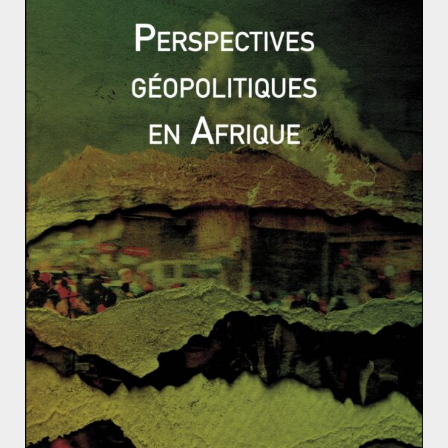
craindre le risque d’infiltration de groupes venus
d’Érythrée.
La position d’Asmara suite à cette annonce de paix aura
donc un impact considérable sur la politique extérieure
mais également sur la sécurité intérieure du régime
éthiopien ; le
gouvernement d’Addis Abeba étant
fréquemment accusé de recourir à sa loi antiterroriste
pour emprisonner des ressortissants érythréens
.
La stratégie diplomatique opérée par l’Ethiopie reflète-
elle les ambitions réelles du gouvernement d’Abiy
Ahmed et sera t-elle fructueuse ? Reste-il qu’une des
plus grandes inconnues concerne la réaction de
l’Érythrée,
petit pays où la dictature enrôle de
nombreux jeunes dans l’armée
et agite constamment la
menace de l’envahisseur voisin.