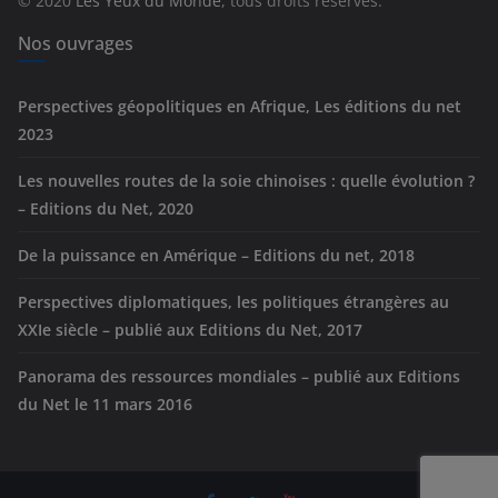
© 2020
Les Yeux du Monde
, tous droits réservés.
i
e
Nos ouvrages
s
Perspectives géopolitiques en Afrique, Les éditions du net
2023
Les nouvelles routes de la soie chinoises : quelle évolution ?
– Editions du Net, 2020
De la puissance en Amérique – Editions du net, 2018
Perspectives diplomatiques, les politiques étrangères au
XXIe siècle – publié aux Editions du Net, 2017
Panorama des ressources mondiales – publié aux Editions
du Net le 11 mars 2016