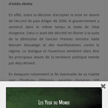
d’Addis-Abeba
.
En effet, outre la décision d’accepter la mise en œuvre
de l’Accord de paix d’Alger de 2000, le gouvernement a
annoncé dans le même temps la levée de l’état
d’urgence. Celui-ci avait été décrété mi-février à la suite
de la démission de l’ancien Premier ministre Haile
Mariam Dessalegn et des manifestations contre le
régime. Le dialogue et l’ouverture semblent donc être
les principaux atouts de la tendance politique menée
par Abiy Ahmed.
En évoquant notamment la fin éventuelle de sa rivalité
avec l’Érythrée, l’Ethiopie, peuplée d’environ 105
millions d’habitants, doit par conséquent jouer un rôle
clé dans l’amélioration de la
situation sécuritaire en
Afrique de l’Est
. La porosité de sa frontière accrue par
le conflit au Soudan du sud fait cependant toujours