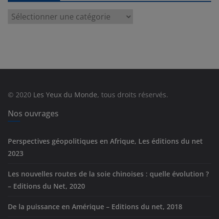
C
a
t
é
g
o
r
© 2020
Les Yeux du Monde
, tous droits réservés.
i
e
Nos ouvrages
s
Perspectives géopolitiques en Afrique, Les éditions du net
2023
Les nouvelles routes de la soie chinoises : quelle évolution ?
– Editions du Net, 2020
De la puissance en Amérique – Editions du net, 2018