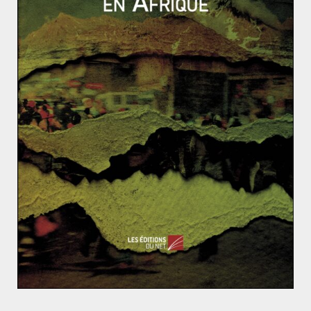
les plus grands du monde). Cela créé inévitablement
des tensions internes entre populations locales et
nouveaux arrivants tant leur nombre est important. Il
ne faut pas non plus oublier les déplacés internes
(personnes déplacées dans leur propre pays). Selon le
Haut Commissariat des Nations unies pour les réfugiés
(données à la fin 2016), ils seraient 2,2 millions en
République démocratique du Congo, 1,6 million en
Somalie, 1,9 million au Soudan du sud, 2,2 millions au
Soudan et plus de 2 millions au Yémen.
Si l’Afrique de l’Est et le golfe d’Aden apparaissent en
plein processus de fragmentation, il n’en demeure pas
moins que la région concentre une
très forte présence
militaire étrangère
. La raison est simple : le golfe
d’Aden est au carrefour de très grandes routes
commerciales permettant d’atteindre l’Europe (via le
détroit de Bab-el-Mandeb puis le canal de Suez), le