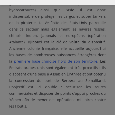
golfe Persique (principale zone de production des
hydrocarbures) ainsi que l’Asie. Il est donc
indispensable de protéger les cargos et super tankers
de la piraterie. La Ve flotte des États-Unis patrouille
dans ce secteur mais également les navires russes,
chinois, indien, japonais et européens (opération
Atalante).
Djibouti est la clé de voûte du dispositif.
Ancienne colonie française, elle accueille aujourd’hui
les bases de nombreuses puissances étrangères dont
la
première base chinoise hors de son territoire
. Les
Émirats arabes unis sont également très proactifs : ils
disposent d’une base à Assab en Érythrée et ont obtenu
la concession du port de Berbera au Somaliland.
L’objectif est ici double : sécuriser les routes
commerciales et disposer de points d’appui proches du
Yémen afin de mener des opérations militaires contre
les Houtis.