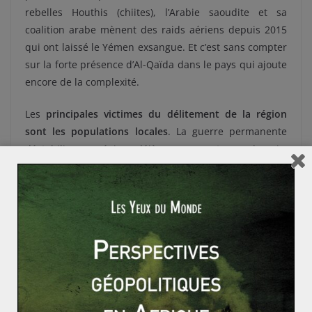
rebelles Houthis (chiites), l’Arabie saoudite et sa
coalition arabe mènent des raids aériens depuis 2015
qui ont laissé le Yémen exsangue. Et c’est sans compter
sur la forte présence d’Al-Qaïda dans le pays qui ajoute
encore de la complexité.
Les
principales victimes du délitement de la région
sont les populations locales
. La guerre permanente
déstabilise ces régions déjà pauvres en temps de paix.
Depuis 2016, le Soudan du Sud, la Somalie, l’Éthiopie et
le Yémen traversent des épisodes réguliers d’urgence
alimentaire et de famine. Les conflits religieux gagnent
en intensité dans cette zone où christianisme et islam
vivent côte à côte. Surtout, ce sont les mouvements
massifs de populations qui démontrent l’étendue des
crises.
L’Éthiopie, l’Ouganda et le Kenya sont les
principaux récepteurs des flux de réfugiés des pays
voisins
(les camps de Dadaab et Kakuma au Kenya sont