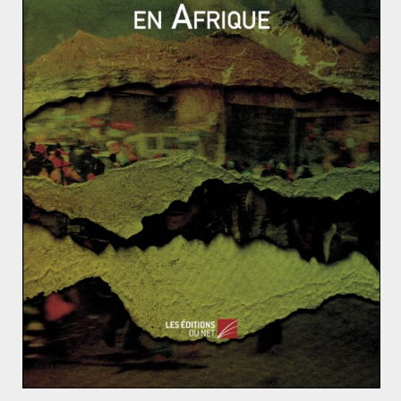
mercenaires auraient perdu la vie dans le pays.
D’anciens soldats russes, vétérans de guerres
d’Ukraine, de Tchétchénie
servent donc de supplétifs
aux forces militaires officielles.
Lien supplémentaire entre Evguéni Prigojine et Dimitri
Outkine, ce dernier est depuis 2017 directeur général
de
Concord Management and Consulting
, une entreprise
détenue par Prigojine.
Wagner, groupe utile mais trop visible en
Syrie
Une centaine de combattants du groupe seraient morts
lors d’un raid aérien américain le 7 février 2018. Selon
certains officiers militaires, le fait d’avoir des
mercenaires en place en Syrie permet également de
maintenir une guerre par procuration en Syrie. Et cela
sans que ne se déclenche une guerre ouverte en Etats-