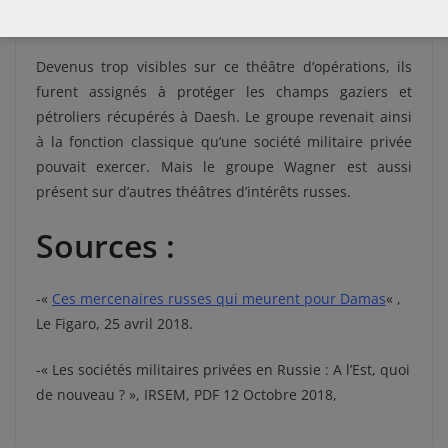
Unis, occidentaux et russes aux intérêts divergeant.
Devenus trop visibles sur ce théâtre d’opérations, ils
furent assignés à protéger les champs gaziers et
pétroliers récupérés à Daesh. Le groupe revenait ainsi
à la fonction classique qu’une société militaire privée
pouvait exercer. Mais le groupe Wagner est aussi
présent sur d’autres théâtres d’intérêts russes.
Sources :
-«
Ces mercenaires russes qui meurent pour Damas
« ,
Le Figaro, 25 avril 2018.
-« Les sociétés militaires privées en Russie : A l’Est, quoi
de nouveau ? », IRSEM, PDF 12 Octobre 2018,