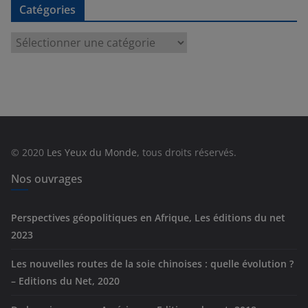
Catégories
C
a
t
é
g
o
r
© 2020
Les Yeux du Monde
, tous droits réservés.
i
e
Nos ouvrages
s
Perspectives géopolitiques en Afrique, Les éditions du net
2023
Les nouvelles routes de la soie chinoises : quelle évolution ?
– Editions du Net, 2020