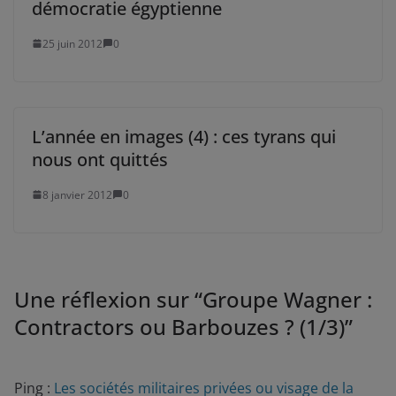
démocratie égyptienne
25 juin 2012
0
L’année en images (4) : ces tyrans qui
nous ont quittés
8 janvier 2012
0
Une réflexion sur “
Groupe Wagner :
Contractors ou Barbouzes ? (1/3)
”
Ping :
Les sociétés militaires privées ou visage de la