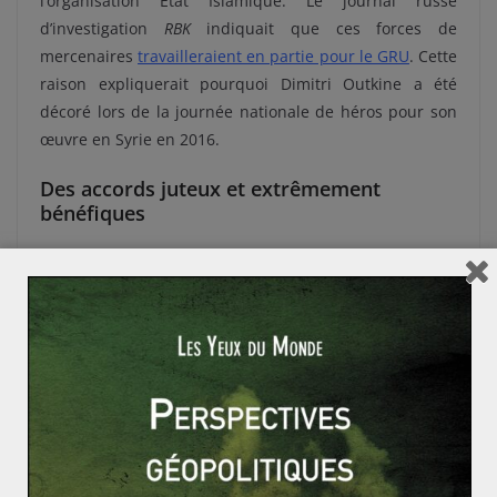
l’organisation Etat Islamique. Le journal russe
d’investigation
RBK
indiquait que ces forces de
mercenaires
travailleraient en partie pour le GRU
. Cette
raison expliquerait pourquoi Dimitri Outkine a été
décoré lors de la journée nationale de héros pour son
œuvre en Syrie en 2016.
Des accords juteux et extrêmement
bénéfiques
Surtout, cela justifierait l’accord extrêmement
intéressant conclu entre Evguéni Prigojine et le régime
de Damas concernant les champs de gaz. Celui-ci peut
en effet bénéficier de 25% des revenus des champs
pétroliers récupérés par son groupe à Daesh. Le
groupe se mettrait au service du GRU en échange
d’accès aux ressources et à de juteux contrats
d’exploitation. Alors que le pouvoir russe déplore très
peu de pertes officielles en Syrie, près de 200