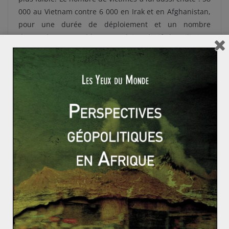
000 au Vietnam contre 6 000 en Irak et en Afghanistan,
pour une durée de déploiement et un nombre
d’engagés comparables. L’emploi exclusif de militaires
de métier (et non de conscrits comme au Vietnam),
l’absence de répercussion sur le sol américain et un
meilleur suivi des vétérans ont rendu ces guerres
« invisibles » pour l’immense majorité des Américains. Il
en va tout autrement pour les 500 000 victimes directes
et indirectes du conflit irakien et les milliers de réfugiés
afghans.
Un bilan contrasté
Les résultats des opérations américaines en Irak et en
Afghanistan est mitigé. La « pacification » de l’Irak
est
aujourd’hui loin d’être achevée.
En Afghanistan les
talibans
ont regagné du terrain,
face à un Etat central
particulièrement fragile. Davantage que le coût, c’est