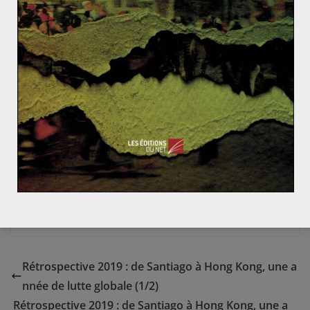
souvent l’impact d’une opération extérieure sur
l’opinion publique qui entraîne son arrêt. Or entre 40 et
50% des Américains soutiennent encore l’engagement
actuel – certes très réduit – en Irak et en Afghanistan.
L’emploi de drones et de forces spéciales couplés à la
formation des troupes locales a permis de déléguer les
opérations militaires, sans pour autant se désengager
totalement.
Comme le souligne l’hebdomadaire The Economist :
«
Les guerre d’Irak et d’Afghanistan n’ont rien coûté à la
plupart des Américains ».
Si ce n’est de la dette et une
réputation ternie.
Rétrospective 2019 : de Santiago à Hong Kong, une a
nnée de lutte globale (1/2)
Rétrospective 2019 : de Santiago à Hong Kong, une a