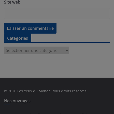
Site web
Catégories
C
a
t
é
g
o
r
© 2020
Les Yeux du Monde
, tous droits réservés.
i
e
Nos ouvrages
s