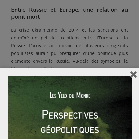
Entre Russie et Europe, une relation au
point mort
La crise ukrainienne de 2014 et les sanctions ont
entraîné un gel des relations entre l’Europe et la
Russie. L’arrivée au pouvoir de plusieurs dirigeants
populistes aurait pu préfigurer d’une politique plus
clémente envers la Russie. Au-delà des symboles, le
bilan est très mitigé.
Certains pays ont soigné leur relation avec Moscou, par
proximité idéologique ou par opportunisme. C’est le cas
de l’Autriche de Sebastian Kurz ou de l’Italie, dirigées
par des gouvernements d’extrême droite. La seule
action tangible de Vienne a été de ne pas expulser de
diplomates russes après l’affaire Skripal. En Europe de
l’Est, le dirigeant hongrois Viktor Orban, le slovaque
Robert Fico et le tchèque Milos Zeman ont été reçus
chaleureusement à Moscou. Cependant, leurs