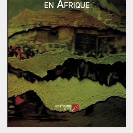
demandes de levée des sanctions européennes n’ont
eu aucun effet.
Les décisions majeures – sanctions économiques,
traités commerciaux – restent du ressort de l’Union
Européenne. Et la position des deux « moteurs » du
continent, la France et l’Allemagne, n’a pas vraiment
évolué depuis 2014. Pire, elle s’est même dégradée.
L’empoisonnement d’Alexeï Navalny a tendu les
relations avec Berlin, pourtant adepte du dialogue avec
Moscou. Angela Merkel a même menacé de suspendre
le projet de gazoduc Nordstream 2, quasiment achevé,
qui doit relier la Russie à l’Allemagne. Du côté français,
le « dialogue stratégique » voulu par Emmanuel Macron
est à l’arrêt et n’a pas produit de résultat concret.
La Russie a t-elle encore des alliés ?