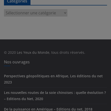
Catégories
C
a
t
é
g
o
r
© 2020
Les Yeux du Monde
, tous droits réservés.
i
e
Nos ouvrages
s
Perspectives géopolitiques en Afrique, Les éditions du net
2023
Les nouvelles routes de la soie chinoises : quelle évolution ?
– Editions du Net, 2020
De la puissance en Amérique – Editions du net, 2018