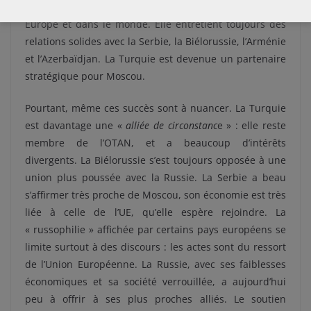
La Russie conserve une influence significative en
Europe et dans le monde. Elle entretient toujours des
relations solides avec la Serbie, la Biélorussie, l’Arménie
et l’Azerbaïdjan. La Turquie est devenue un partenaire
stratégique pour Moscou.
Pourtant, même ces succès sont à nuancer. La Turquie
est davantage une «
alliée de circonstanc
e » : elle reste
membre de l’OTAN, et a beaucoup d’intérêts
divergents. La Biélorussie s’est toujours opposée à une
union plus poussée avec la Russie. La Serbie a beau
s’affirmer très proche de Moscou, son économie est très
liée à celle de l’UE, qu’elle espère rejoindre. La
« russophilie » affichée par certains pays européens se
limite surtout à des discours : les actes sont du ressort
de l’Union Européenne. La Russie, avec ses faiblesses
économiques et sa société verrouillée, a aujourd’hui
peu à offrir à ses plus proches alliés. Le soutien