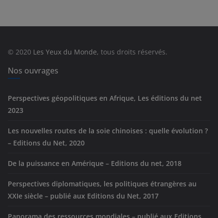
é
g
o
r
© 2020
Les Yeux du Monde
, tous droits réservés.
i
e
Nos ouvrages
s
Perspectives géopolitiques en Afrique, Les éditions du net
2023
Les nouvelles routes de la soie chinoises : quelle évolution ?
– Editions du Net, 2020
De la puissance en Amérique – Editions du net, 2018
Perspectives diplomatiques, les politiques étrangères au
XXIe siècle – publié aux Editions du Net, 2017
Panorama des ressources mondiales – publié aux Editions