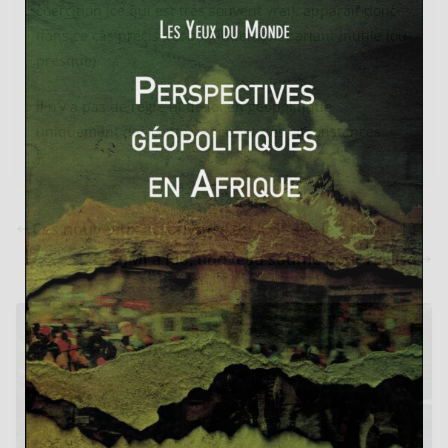
coercition (ce qui est très souvent vrai), apparaît donc
dans ce cas précis géopolitiquement parlant inutile (ou
presque).
Il n’y a pas de règle ni de loi en géopolitique,
uniquement des contingences et des circonstances.
Ces nouveaux acronymes du XXI° siècle – partie 1 :
Les JMJ à Rio, nouveau souffle pour l’Eglise