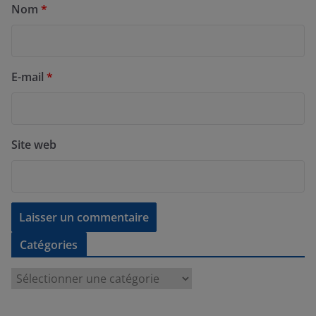
Nom
*
E-mail
*
Site web
Catégories
C
a
t