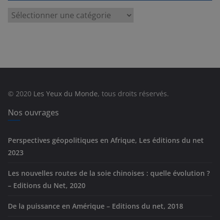
C
a
t
é
g
o
r
© 2020
Les Yeux du Monde
, tous droits réservés.
i
e
Nos ouvrages
s
Perspectives géopolitiques en Afrique, Les éditions du net
2023
Les nouvelles routes de la soie chinoises : quelle évolution ?
– Editions du Net, 2020
De la puissance en Amérique – Editions du net, 2018