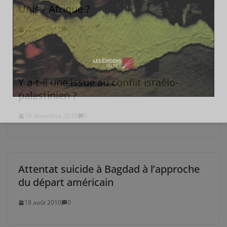
Unis / Afrique ?
15 avril 2017
0
Y a-t-il une issue au conflit israélo-
palestinien ?
19 décembre 2010
0
Attentat suicide à Bagdad à l’approche
du départ américain
18 août 2010
0