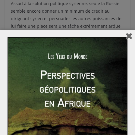
Assad à la solution politique syrienne, seule la Russie
semble encore donner un minimum de crédit au
dirigeant syrien et persuader les autres puissances de
lui faire une place sera une tâche extrêmement ardue
pour V. Poutine. Dans la lutte contre les dérives
djihadistes, une éventuelle coopération internationale
contre l’Etat islamique intéressera la Russie, toujours
inquiète des dérives islamistes à ses frontières (comme
en Tchétchénie). Enfin, sur le dossier iranien, la Russie
croit toujours à un nucléaire développé uniquement
pour un usage civil, sous peine de mettre gravement en
danger la situation diplomatique moyen-orientale.
Néanmoins, le récent rapprochement avec les Etats-
Unis pourrait faire penser que l’Iran ne soit plus autant
anti-américain que nous l’aurions pensé…