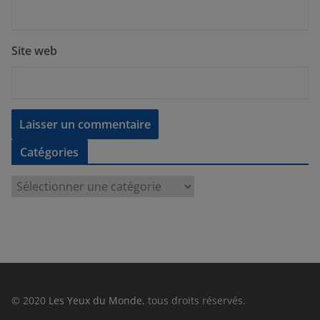
Site web
Catégories
C
a
t
é
g
o
r
© 2020
Les Yeux du Monde
, tous droits réservés.
i