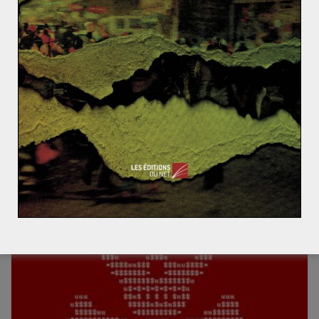
What is Russia’s endgame?
Lacus Ultricies
La Chine et l’UE en passe de se
réconcilier
21 juin 2013
0