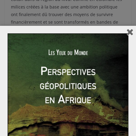
milices créées à la base avec une ambition politique
ont finalement dû trouver des moyens de survivre
financièrement et se sont transformés en bandes de
voyous plus ou moins bien organisées, plus ou moins
soutenues par les puissances régionales quand elles
pouvaient servir leurs intérêts. Toutes ces parties ne
recherchant en aucun cas la fin des troubles puisque
cela signifierait un contrôle plus efficace des ressources
et une fin du brigandage. L’armée régulière elle-même
est accusée par certains observateurs de vendre ses
services au plus offrant pour compenser les faibles
payes de Kinshasa. Aujourd’hui de nombreuses milices
subsistent grâce au trafic de coltan qui entretient le
conflit.
La région du Kivu souffre donc de deux maux que sont
le manque de transparence des multinationales qui
s’approvisionnent dans le Kivu et l’influence étrangère,