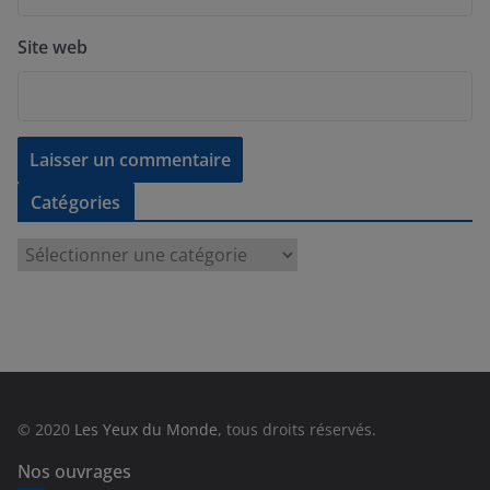
Site web
Catégories
C
a
t
é
g
o
r
© 2020
Les Yeux du Monde
, tous droits réservés.
i
e
Nos ouvrages