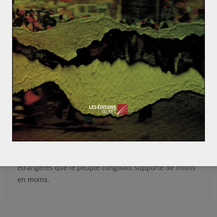
principalement rwandaise, qui est tolérée par les
puissances occidentales du fait de la participation de
l’armée rwandaise à de nombreuses opérations de
maintien de la paix en Afrique. Le maintien ou non au
pouvoir de Joseph Kabila sera un déterminant majeur
du futur de la RDC. Kabila, formé dans le maquis par
un général rwandais, est soutenu par Kigali, Kampala
et les milices qui savent qu’il est contrôlable.
Cependant il y a fort à parier que Moïse Katumbi,
ancien gouverneur du Katanga et transfuge du parti au
pouvoir qui est le principal opposant à Kabila pour les
élections présidentielles de 2016, s’il était élu président
prendrait son indépendance face à ces influences
étrangères que le peuple congolais supporte de moins
en moins.