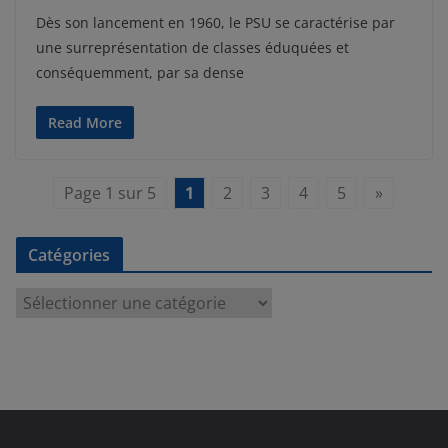
Dès son lancement en 1960, le PSU se caractérise par
une surreprésentation de classes éduquées et
conséquemment, par sa dense
Read More
Page 1 sur 5
1
2
3
4
5
»
Catégories
C
a
t
é
g
o