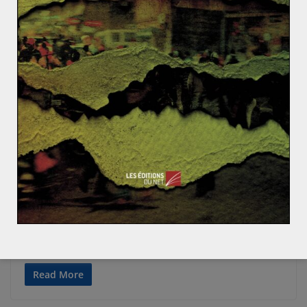
ACTUALITÉS
ALLEMAGNE
EUROPE
UNION EUROPÉENNE
Benjamin MUSSET
20 mars 2016
0 Comments
Allemagne
De quoi l’ « Alternative für Deutschland »
(AfD) est-elle le symptôme ?
Les élections régionales tenues dans trois Länders le 13
mars 2016 ont permis à la droite populiste de faire une
Read More