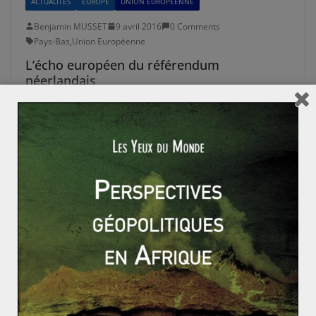
ACTUALITÉS
EUROPE
UNION EUROPÉENNE
Benjamin MUSSET
9 avril 2016
0 Comments
Pays-Bas
,
Union Européenne
L’écho européen du référendum
néerlandais
Le mercredi 6 avril dernier, les Néerlandais étaient
appelés à se prononcer sur leur adhésion ou non à
l’accord entre
Read More