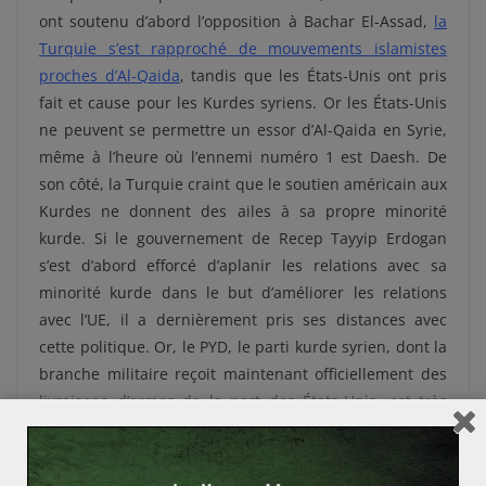
ont soutenu d’abord l’opposition à Bachar El-Assad,
la
Turquie s’est rapproché de mouvements
islamistes
proches d’Al-Qaida
, tandis que les États-Unis ont pris
fait et cause pour les Kurdes syriens. Or les États-Unis
ne peuvent se permettre un essor d’Al-Qaida en Syrie,
même à l’heure où l’ennemi numéro 1 est Daesh. De
son côté, la Turquie craint que le soutien américain aux
Kurdes ne donnent des ailes à sa propre minorité
kurde. Si le gouvernement de Recep Tayyip Erdogan
s’est d’abord efforcé d’aplanir les relations avec sa
minorité kurde dans le but d’améliorer les relations
avec l’UE, il a dernièrement pris ses distances avec
cette politique. Or, le PYD, le parti kurde syrien, dont la
branche militaire reçoit maintenant officiellement des
livraisons d’armes de la part des États-Unis, est très
proche du PKK turc (parti kurde de Turquie, considéré
comme une organisation terroriste). Les leaders de
l’AKP craignent que
le renforcement des Kurdes syriens