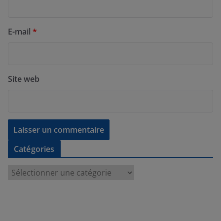
E-mail
*
Site web
Catégories
C
a
t
é
g