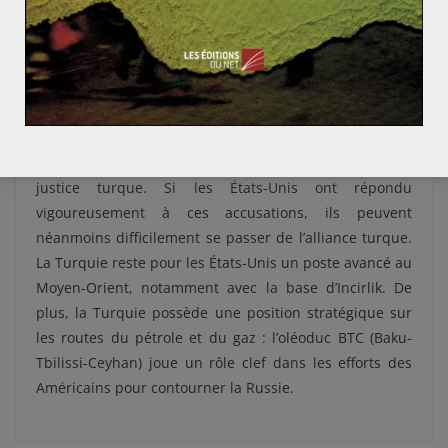
prédicateur Fethullah Gülen aux États-Unis et l’escalade
actuelle participe de cet éloignement stratégique. Elle a
surtout un rôle politique : le gouvernement turc
cherche à donner des signaux nationalistes et à
réveiller l’antiaméricanisme latent en Turquie en sous-
entendant que les États-Unis seraient complices de la
tentative de coup d’État s’ils ne coopéraient pas avec la
justice turque. Si les États-Unis ont répondu
vigoureusement à ces accusations, ils peuvent
néanmoins difficilement se passer de l’alliance turque.
La Turquie reste pour les États-Unis un poste avancé au
Moyen-Orient, notamment avec la base d’Incirlik. De
plus, la Turquie possède une position stratégique sur
les routes du pétrole et du gaz : l’oléoduc BTC (Baku-
Tbilissi-Ceyhan) joue un rôle clef dans les efforts des
Américains pour contourner la Russie.