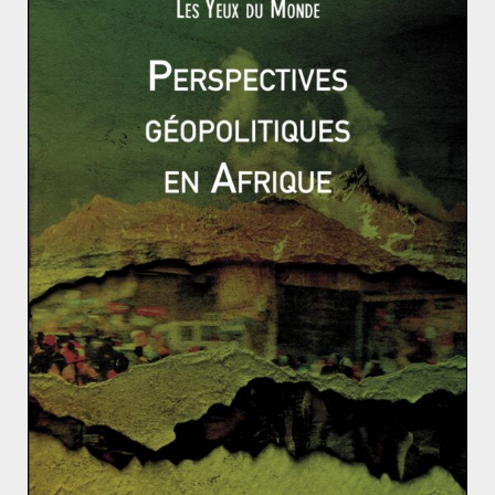
et l’extension du territoire qu’ils occupent
ne puissent
servir de soutien et de base arrière au PKK. C’est
pourquoi, la Turquie s’est engagée dans la voie d’un
rapprochement paradoxal avec
la Russie de Vladimir
Poutine
, qui s’est concrétisé par
l’accord
d’Astana
auquel a également participé l’Iran. Cette
décision, qui contribue à réduire le rôle des États-Unis
dans la région, s’inscrit également dans la volonté
d’autonomisation de
la politique étrangère
néo-
ottomane turque
.
L’alliance turque reste
nécessaire pour les
États-Unis
La rhétorique turque visant à dénoncer la présence du