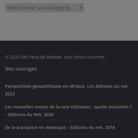
C
a
t
é
g
o
r
© 2020
Les Yeux du Monde
, tous droits réservés.
i
e
Nos ouvrages
s
Perspectives géopolitiques en Afrique, Les éditions du net
2023
Les nouvelles routes de la soie chinoises : quelle évolution ?
– Editions du Net, 2020
De la puissance en Amérique – Editions du net, 2018