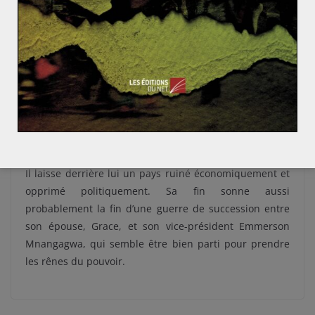
que sa démission était imminente. C’était sans compter
sur la ténacité du vieil homme de 93 ans qui lors d’une
allocution télévisée le dimanche 19 novembre au soir a
affirmé qu’il restait à la tête de l’État et qu’il présiderait
le congrès de son parti. Cependant, deux jours plus
tard, alors que le Parlement préparait une procédure
de destitution, le dictateur de 93 ans a annoncé, par le
biais d’une lettre envoyée au président du Parlement
qu’il démissionnait.
Il laisse derrière lui un pays ruiné économiquement et
opprimé politiquement. Sa fin sonne aussi
probablement la fin d’une guerre de succession entre
son épouse, Grace, et son vice-président Emmerson
Mnangagwa, qui semble être bien parti pour prendre
les rênes du pouvoir.