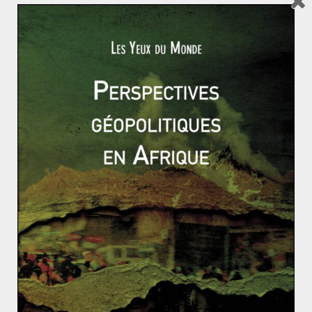
ainsi qu’un taux de chômage dépassant les 90%.
Une fin mouvementée
mais sans violence
Tout a commencé le 5 novembre, lorsque Grace
Mugabe, épouse du président, a annoncé dans un
rassemblement de la jeunesse du parti au pouvoir être
prête à succéder à son époux. Le
lendemain, Emmerson Mnangagwa, vice-président et
homme fort du régime fut limogé. R. Mugabe semblait
donc préparer le terrain pour sa femme. L’armée
décide donc d’intervenir avec le coup d’État maquillé du
15 novembre dernier. Des manifestants envahissent
alors les rues de Harare demandant la démission du
président. Mugabe fût aussitôt expulsé de son parti et
remplacé par E. Mnangagwa. Tout portait alors à croire