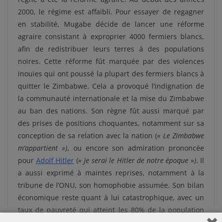
2000, le régime est affaibli. Pour essayer de regagner
en stabilité, Mugabe décide de lancer une réforme
agraire consistant à exproprier 4000 fermiers blancs,
afin de redistribuer leurs terres à des populations
noires. Cette réforme fût marquée par des violences
inouïes qui ont poussé la plupart des fermiers blancs à
quitter le Zimbabwe. Cela a provoqué l’indignation de
la communauté internationale et la mise du Zimbabwe
au ban des nations. Son règne fût aussi marqué par
des prises de positions choquantes, notamment sur sa
conception de sa relation avec la nation (
« Le Zimbabwe
m’appartient »)
, ou encore son admiration prononcée
pour
Adolf Hitler
(
« Je serai le Hitler de notre époque »)
. Il
a aussi exprimé à maintes reprises, notamment à la
tribune de l’ONU, son homophobie assumée. Son bilan
économique reste quant à lui catastrophique, avec un
taux de pauvreté qui atteint les 80% de la population