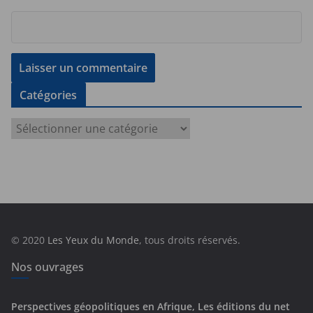
Catégories
C
a
t
é
g
o
r
© 2020
Les Yeux du Monde
, tous droits réservés.
i
e
Nos ouvrages
s
Perspectives géopolitiques en Afrique, Les éditions du net