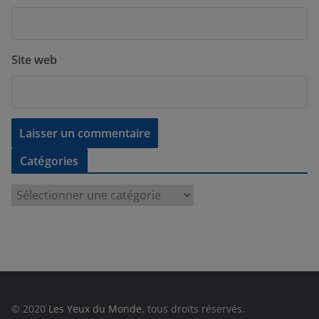
Site web
Catégories
C
a
t
é
g
o
r
© 2020
Les Yeux du Monde
, tous droits réservés.
i