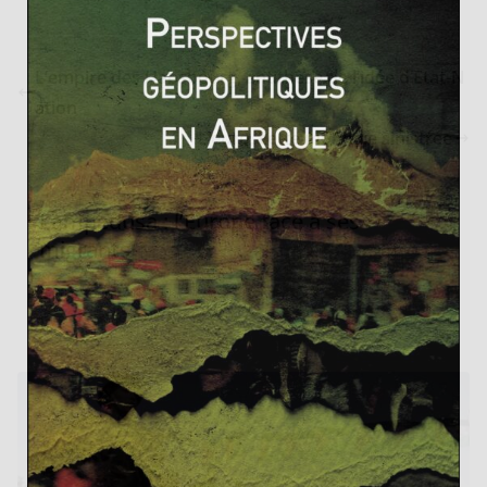
L’empire des Habsbourg, antithèse de l’idée d’Etat-N
ation
L’euro, cette monnaie sinistrée
Lampedusa : l’Europe face à ses
migrants
10 octobre 2013
0