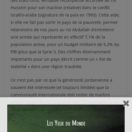
des Etats-Unis, véritable récompense accordée au roi
Hussein pour son inaction (relative) dans le conflit
israélo-arabe (signature de la paix en 1993). Cette aide,
si elle ne fait pas sortir le pays de la pauvreté, permet
néanmoins de nos jours au roi Abdallah d’entretenir
une armée qui représente en effectif 7,1% de la
population active, pour un budget militaire de 5,2% du
PIB (plus que la Syrie !). Des chiffres étonnamment
importants pour un pays décrit comme un « ilot de
stabilité » dans une région troublée.
Ce n’est pas par ce que la générosité jordanienne a
souvent été intéressée (et toujours limitée) que la
communauté internationale doit rester de marbre
devant l’appel du roi Abdallah. Bien au contraire. Si la
Jordanie n’est pas aidée, elle refusera d’accueillir plus
de syriens, abandonnant ces derniers au dénuement le
plus complet.