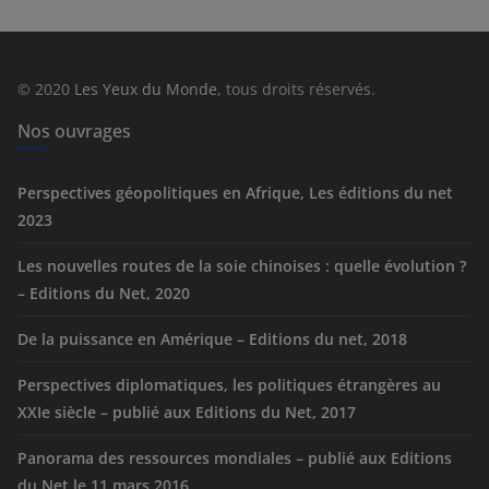
g
o
r
© 2020
Les Yeux du Monde
, tous droits réservés.
i
e
Nos ouvrages
s
Perspectives géopolitiques en Afrique, Les éditions du net
2023
Les nouvelles routes de la soie chinoises : quelle évolution ?
– Editions du Net, 2020
De la puissance en Amérique – Editions du net, 2018
Perspectives diplomatiques, les politiques étrangères au
XXIe siècle – publié aux Editions du Net, 2017
Panorama des ressources mondiales – publié aux Editions
du Net le 11 mars 2016