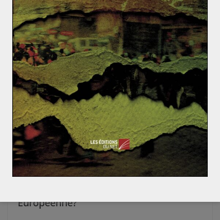
Le Brésil touché par de violentes manifestations
La hantise du déclin en France : mythe, réalité ou ar
me politique ?
Les pays arabes, futurs investisseurs en
Afrique ?
11 octobre 2010
0
Quels sont les buts de l’embargo sur le
pétrole iranien décidé par l’Union
Européenne?