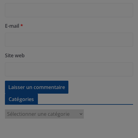
E-mail
*
Site web
Catégories
C
a
t
é