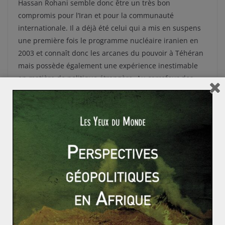
Hassan Rohani semble donc être un très bon
compromis pour l’Iran et pour la communauté
internationale. Il a déjà été celui qui a mis en suspens
une première fois le programme nucléaire iranien en
2003 et connaît donc les arcanes du pouvoir à Téhéran
mais possède également une expérience inestimable
en matière de politique étrangère. Au carrefour des
attentes des ayatollahs, qui ne veulent pas perdre leur
bras de fer avec les Etats-Unis, des attentes du peuple
iranien, qui souhaite plus de réformes et de libertés, et
des attentes de la communauté internationale qui veut
voir en l’Iran un partenaire fiable, prêt au dialogue,
Hassan Rohani part avec un capital confiance très
élevé. Mais, à l’image de Barack Obama aux Etats-Unis,
espérons qu’il ne déçoive pas trop les espoirs placés en
lui. L’Iran et le reste du monde en ont par trop besoin
après huit années de défiance mutuelle.