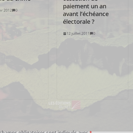
paiement un an
ier 2012
0
avant l’échéance
électorale ?
12 juillet 2011
0
 champs obligatoires sont indiqués avec
*