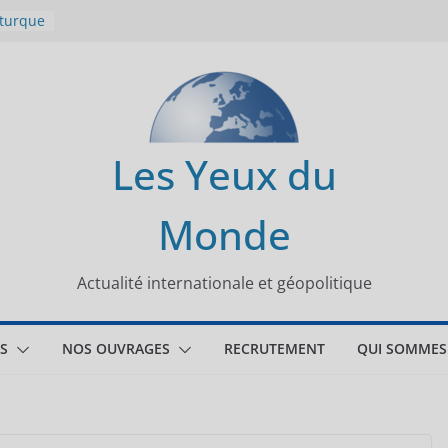
 turque
t
lit
s de la
Les Yeux du
seaux
Monde
tional
Actualité internationale et géopolitique
S
NOS OUVRAGES
RECRUTEMENT
QUI SOMMES