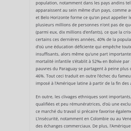
population, notamment dans les pays andins tels q
apparaissent au sein même d’un pays, comme au B
et Belo Horizonte forme ce qu’on peut appeller le
plusieurs millions de personnes n’ont pas de quo
(parmi eux, dix millions d’enfants), ce que la cr
certains ces dernières années, 40% de la popula
d’où une éducation déficiente qui empêche toute 
insuffisants, alors même qu’une part importante 
mortalité infantile s’établit à 52‰ en Bolivie pa
pauvres du Paraguay se partagent à peine plus d
46%. Tout ceci traduit en outre l’échec du fam
imposé à l’Amérique latine à partir de la fin des
En outre, les clivages ethniques sont importants
qualifiées et peu rémunératrices, d’où une exclus
ce marché du travail si précaire favorise également
L’insécurité, notamment en Colombie ou au Venezu
des échanges commerciaux. De plus, l’Amérique 