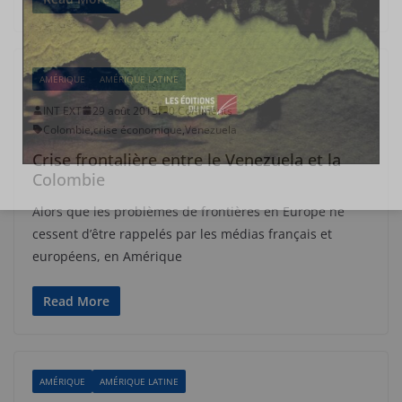
AMÉRIQUE
AMÉRIQUE LATINE
INT EXT
29 août 2015
0 Comments
Colombie
,
crise économique
,
Venezuela
Crise frontalière entre le Venezuela et la
Colombie
Alors que les problèmes de frontières en Europe ne
cessent d’être rappelés par les médias français et
européens, en Amérique
Read More
AMÉRIQUE
AMÉRIQUE LATINE