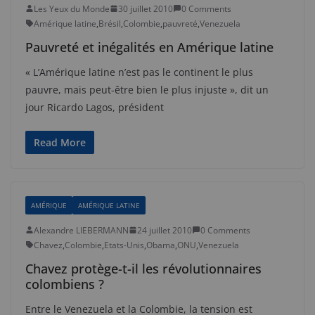
Les Yeux du Monde
30 juillet 2010
0 Comments
Amérique latine
,
Brésil
,
Colombie
,
pauvreté
,
Venezuela
Pauvreté et inégalités en Amérique latine
« L’Amérique latine n’est pas le continent le plus
pauvre, mais peut-être bien le plus injuste », dit un
jour Ricardo Lagos, président
Read More
AMÉRIQUE
AMÉRIQUE LATINE
Alexandre LIEBERMANN
24 juillet 2010
0 Comments
Chavez
,
Colombie
,
Etats-Unis
,
Obama
,
ONU
,
Venezuela
Chavez protège-t-il les révolutionnaires
colombiens ?
Entre le Venezuela et la Colombie, la tension est