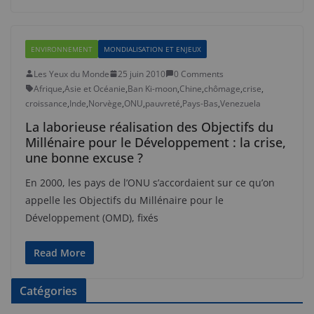
ENVIRONNEMENT
MONDIALISATION ET ENJEUX
Les Yeux du Monde
25 juin 2010
0 Comments
Afrique
,
Asie et Océanie
,
Ban Ki-moon
,
Chine
,
chômage
,
crise
,
croissance
,
Inde
,
Norvège
,
ONU
,
pauvreté
,
Pays-Bas
,
Venezuela
La laborieuse réalisation des Objectifs du
Millénaire pour le Développement : la crise,
une bonne excuse ?
En 2000, les pays de l’ONU s’accordaient sur ce qu’on
appelle les Objectifs du Millénaire pour le
Développement (OMD), fixés
Read More
Catégories