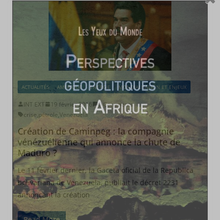
ACTUALITÉS
AMÉRIQUE
ENERGIE
MONDIALISATION ET ENJEUX
INT EXT
19 février 2016
0 Comments
crise
,
pétrole
,
Venezuela
Création de Caminpeg : la compagnie
vénézuélienne qui annonce la chute de
Maduro ?
Le 11 février dernier, la Gaceta oficial de la Republica
bolivariana de Venezuela, publiait le décret 2231
annonçant la création
Read More