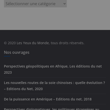
C
a
t
é
g
o
r
© 2020
Les Yeux du Monde
, tous droits réservés.
i
e
Nos ouvrages
s
Perspectives géopolitiques en Afrique, Les éditions du net
2023
Les nouvelles routes de la soie chinoises : quelle évolution ?
– Editions du Net, 2020
De la puissance en Amérique – Editions du net, 2018
Perspectives diplomatiques, les politiques étrangères au