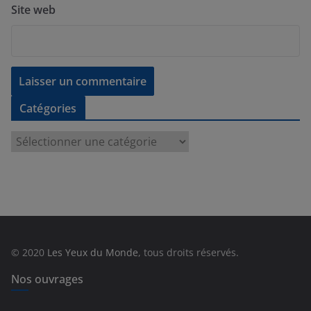
Site web
Catégories
C
a
t
é
g
o
r
© 2020
Les Yeux du Monde
, tous droits réservés.
i
e
Nos ouvrages
s