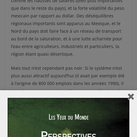
comme les hausses de salaires (bien plus importantes
que dans le reste du pays), et la forte volatilité du peso
mexicain par rapport au dollar. Des déséquilibres
régionaux importants sont apparus au Mexique, et le
Nord du pays doit faire face à un réseau de transport
au bord de la saturation, et à une lutte acharnée pour
l’eau entre agriculteurs, industriels et particuliers, la
région étant quasi-désertique.
Mais tout n’est cependant pas noir. Si le système n’est
plus aussi attractif aujourd’hui (il avait par exemple été
à l’origine de 800 000 emplois dans les années 1990), il
n’en demeure pas moins qu’il a permis au Mexique de
profiter de certains transferts de technologies et d’une
masse d’IDE énorme servant à développer et
industrialiser toute la région frontalière avec les Etats-
Unis. Le Mexique a ainsi pu développer des industries
plus pointues : mais celles-ci sont aujourd’hui de plus
en plus concurrencées par les usines asiatiques…