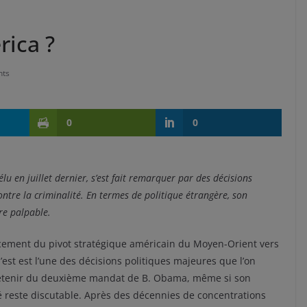
rica ?
ts
0
0
lu en juillet dernier, s’est fait remarquer par des décisions
ntre la criminalité. En termes de politique étrangère, son
re palpable.
cement du pivot stratégique américain du Moyen-Orient vers
 l’est est l’une des décisions politiques majeures que l’on
etenir du deuxième mandat de B. Obama, même si son
té reste discutable. Après des décennies de concentrations