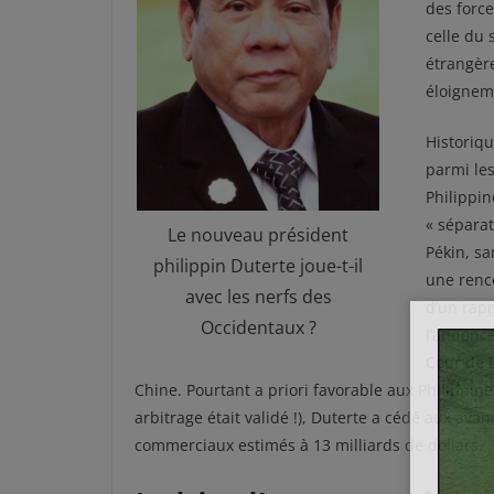
des force
celle du 
étrangèr
éloigneme
Historiqu
parmi les
Philippin
« séparat
Le nouveau président
Pékin, sa
philippin Duterte joue-t-il
une renc
avec les nerfs des
d’un rap
Occidentaux ?
l’annonce
Cour de 
Chine. Pourtant a priori favorable aux Philippines
arbitrage était validé !), Duterte a cédé aux av
commerciaux estimés à 13 milliards de dollars.