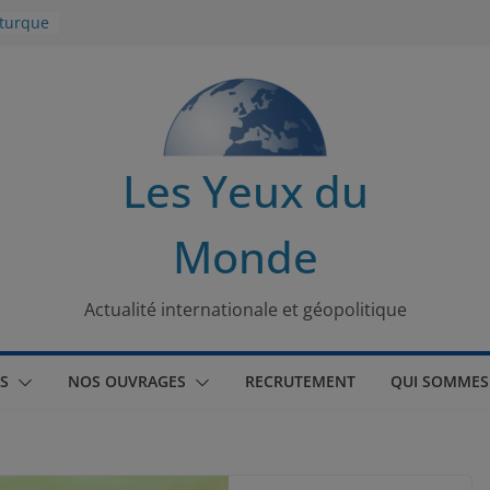
 turque
t
lit
s de la
Les Yeux du
seaux
Monde
tional
Actualité internationale et géopolitique
S
NOS OUVRAGES
RECRUTEMENT
QUI SOMMES