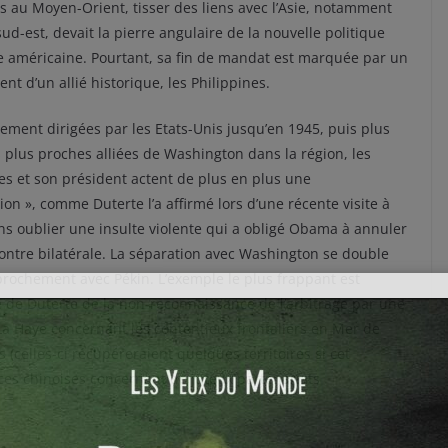
s au Moyen-Orient, tisser des liens avec l’Asie, notamment
sud-est, devait la pierre angulaire de la nouvelle politique
e américaine. Pourtant, sa fin de mandat est marquée par un
nt d’un allié historique, les Philippines.
ement dirigées par les Etats-Unis jusqu’en 1945, puis plus
 plus proches alliées de Washington dans la région, les
es et son président actent de plus en plus une
ion », comme Duterte l’a affirmé lors d’une récente visite à
ns oublier une insulte violente qui a obligé Obama à annuler
ontre bilatérale. La séparation avec Washington se double
prochement avec Pékin. L’exemple le plus frappant est
 de Duterte de la non-reconnaissance de l’arbitrage par une
La Haye concernant les contentieux frontaliers en Mer de
 (celles-ci récupéreraient quelques territoires si cet
ances chinoises concernant de juteux partenariats