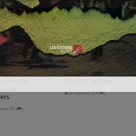
0
0
Municipales Brésiliennes : la déroute du Parti de
s Travailleurs
ires
Les difficultés
aines : la
internes de l’Inde
e des
12 novembre 2014
0
ders
mbre 2015
0