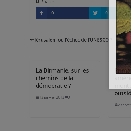
0
Shares
0
0
Jérusalem ou l’échec de l’UNESCO ?
La Birmanie, sur les
Prima
chemins de la
améric
démocratie ?
monté
outsi
13 janvier 2012
0
2 septe