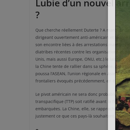
Lubie d’un nouvel ar
?
Que cherche réellement Duterte ? A marquer de s
dirigeant ouvertement anti-américain et tourné ve
son encontre liées à des arrestations massives e
diatribes récentes contre les organisations et p
Unis, mais aussi Europe, ONU, etc.) le laissent 
la Chine tente de rallier dans sa sphère. Il y a
poussa l’ASEAN, l’union régionale en Asie du sud-
frontaliers évoqués précédemment, en échange 
Le pivot américain ne sera donc probablement pa
transpacifique (TTP) soit ratifié avant la fin de 
embarquées. La Chine, elle, se rapproche plus 
justement ce que ces pays-là souhaitent. N’est-il