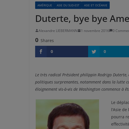
AMÉRIQUE
ASIE DU SUD-EST
ASIE ET OCÉANIE
Duterte, bye bye Ame
Alexandre LIEBERMANN
1 novembre 2016
0 Commen
0
Shares
0
0
Le très radical Président philippin Rodrigo Duterte, é
politiques surprenantes, notamment dans la lutte co
éloignement vis-à-vis de Washington commence à êt
Le dépla
l’Asie de
pourra r
effectivi