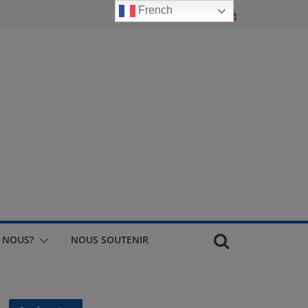
French
 NOUS?
NOUS SOUTENIR