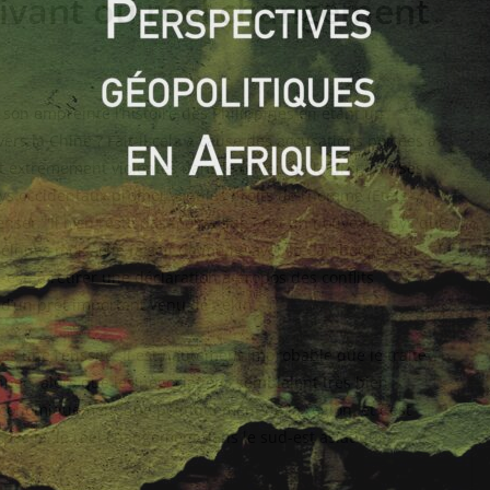
rivant ou réel changement
on empreinte l‘histoire des Philippines en étant un
rs la Chine ? Fait-il cela à cause des accusations portées à
t extrêmement violentes dans le milieu de la drogue ? Ses
ays occidentaux promouvant les droits de l’homme (Etats-
penser. Il n’en reste pas moins que c’est un nouveau pays que
 quelques mois, elle faisait de même avec le Cambodge, qui
est, à retirer une déclaration à propos des conflits
d’un prêt important venu de Pékin.
s une réussite. Il est hautement improbable que le traité
l’année, alors que les négociations semblaient très bien
économiquement que politiquement de la région, et c’est
 pas là, le réel changement dans le sud-est asiatique ?