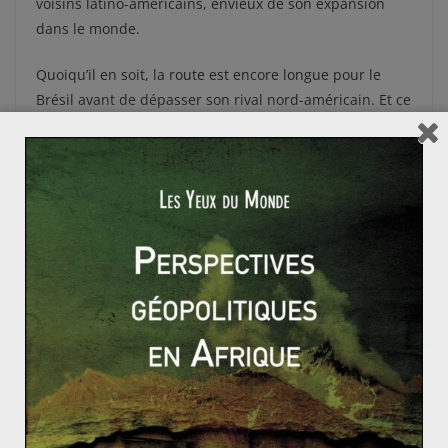
voisins latino-américains, envieux de son expansion
dans le monde.
Quoiqu’il en soit, la route est encore longue pour le
Brésil avant de dépasser son rival nord-américain. Et ce
d’autant plus que les problèmes à résoudre et les
archaïsmes restent nombreux.
Le premier porte-avions chinois lancé : la puissance
militaire de l’Empire du Milieu entre (enfin) en march
e
Risque financier systémique : les banques centrales
à la rescousse des pays occidentaux ?