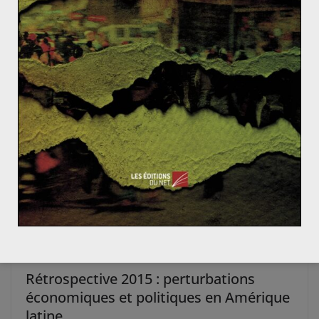
Recours au FMI : l’Argentine face à ses
vieux démons
21 mai 2018
0
Rétrospective 2015 : perturbations
économiques et politiques en Amérique
latine