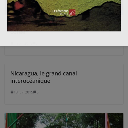
Le « Hallyu », outil du soft power sud-
coréen
4 avril 2018
0
Nicaragua, le grand canal
interocéanique
18 juin 2015
0