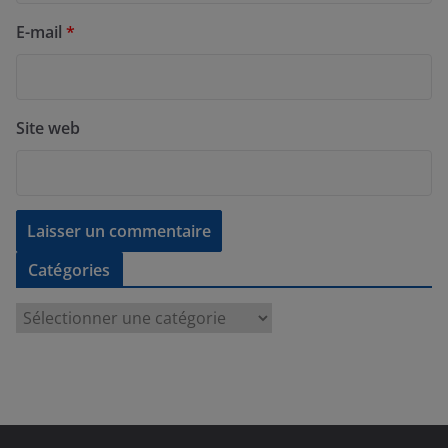
E-mail
*
Site web
Catégories
C
a
t
é
g
o