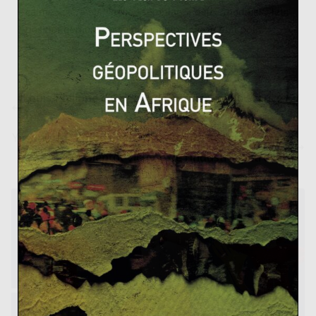
calme et à la paix, semblant déjà modifier leur
positionnement au sein du jeu politique philippin.
Louis-Philippe d’Orléans, le dernier roi de France (2/
2)
Yasuni, un symbole des protecteurs de l’environnem
ent bientôt victime de l’industrie pétrolière