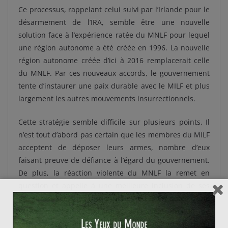
Ce processus, rappelant celui suivi par l’Irlande pour le
désarmement de l’IRA, semble être une nouvelle
solution face à l’expérience ratée du MNLF pour lequel
une région autonome a été créée en 1996. La nouvelle
région autonome créée d’ici à 2016 remplacerait celle
du MNLF. Par ces nouveaux accords, le gouvernement
tente d’instaurer une paix durable avec le MILF et plus
largement les autres mouvements insurrectionnels.
Cette stratégie semble difficile sur plusieurs points. Il
n’est tout d’abord pas certain que les membres du MILF
acceptent de déposer leurs armes, nombre d’eux
faisant preuve de défiance à l’égard du gouvernement.
De plus, la réaction violente du MNLF la remet en
question et appelle à une meilleure inclusion de ses
membres. Seuls les responsables du MILF, dotés d’une
nouvelle légitimité politique, paraissent profiter de
cette stratégie. Ils ont ainsi appelé ceux du MNLF au