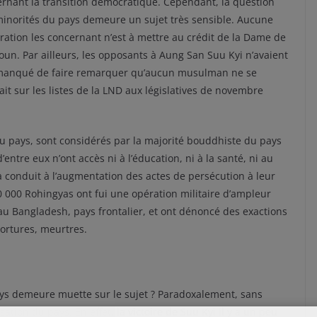
rnant la transition démocratique. Cependant, la question
inorités du pays demeure un sujet très sensible. Aucune
ration les concernant n’est à mettre au crédit de la Dame de
un. Par ailleurs, les opposants à Aung San Suu Kyi n’avaient
manqué de faire remarquer qu’aucun musulman ne se
ait sur les listes de la LND aux législatives de novembre
u pays, sont considérés par la majorité bouddhiste du pays
ntre eux n’ont accès ni à l’éducation, ni à la santé, ni au
a conduit à l’augmentation des actes de persécution à leur
 000 Rohingyas ont fui une opération militaire d’ampleur
 au Bangladesh, pays frontalier, et ont dénoncé des exactions
tortures, meurtres.
pays demeure muette sur le sujet ? Paradoxalement, sans
ion du pays. En effet, la victoire de Suu Kyi il y a un peu