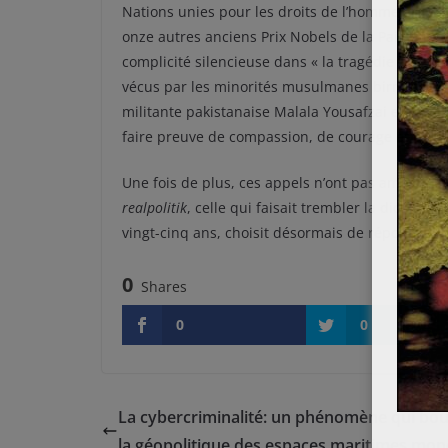
Nations unies pour les droits de l’homme en Bir
onze autres anciens Prix Nobels de la Paix l’ont 
complicité silencieuse dans « la tragédie humain
vécus par les minorités musulmanes birmanes. Ce
militante pakistanaise Malala Yousafzai et l’av
faire preuve de compassion, de courage et d’hu
Une fois de plus, ces appels n’ont pas amené de
realpolitik
, celle qui faisait trembler la dictatur
vingt-cinq ans, choisit désormais de répondre p
0
Shares
0
0
La cybercriminalité: un phénomène qui bou
la géopolitique des espaces maritimes mon