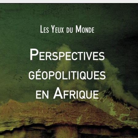
 l’armée. Cette dernière détient encore près de 25% des
qui ont été nommés aux postes stratégiques de la Défense, des
 très difficile pour Aung San Suu Kyi de s’opposer ouvertement
n 50 000 hommes. Une prise de parole critique pourrait
en cours et les progrès observés depuis quelques années. Il
 choisi de sacrifier les 1,2 millions de Rohingyas du pays
International déplore la disparition de villages entiers suite
nombreux civils issus de la minorité kachin dans nord du pays.
e fortune adossés à la frontière chinoise. Ils sont pris en
s au gouvernement en place et celle de l’armée birmane.
ier pas en ouvrant une enquête sur de possibles exactions
 vidéo accablante mettant en scène huit policiers birmans
kauk.
n plus de cette situation. Notamment, depuis que le
ide humanitaire et la visite du rapporteur spécial des