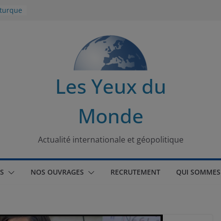
 turque
t
lit
s de la
Les Yeux du
seaux
Monde
tional
Actualité internationale et géopolitique
S
NOS OUVRAGES
RECRUTEMENT
QUI SOMMES