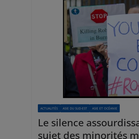
ACTUALITÉS
ASIE DU SUD-EST
ASIE ET OCÉANIE
Le silence assourdiss
sujet des minorités