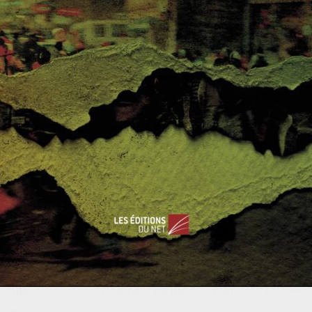
manie dans la région de Kachin. Le 29 décembre dernier,
accusée, dans une lettre adressée à l’ONU, de passivité et de
e, le nettoyage ethnique et les crimes contre l’humanité »
s figures de la paix, parmi lesquelles on retrouve la
ocate iranienne Shirin Ebadi, ont sommé Ang San Suu Kyi de
manité.
 réponses. Passée d’opposante à dirigeante confrontée à la
e de son pays à chacune de ses prises de paroles il y a encore
ar un long et douloureux silence.
0
0
scule
Obama : “we did it”, vraiment ? (2/2)
diaux