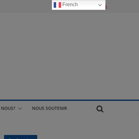
French
 NOUS?
NOUS SOUTENIR