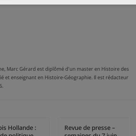
e, Marc Gérard est diplômé d'un master en Histoire des
 et enseignant en Histoire-Géographie. Il est rédacteur
6.
is Hollande :
Revue de presse –
de politique
semaines du 7 juin