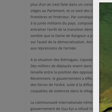
plus d’un an s’est faite dans un consensus avec
sièges au Parlement, et ce sont des militaires 
Frontières et l’Intérieur. Par conséquent, il est
à la junte militaire du pays, composée d’enviro
entraîner l’arrêt de la transition démocratique 
semble que la Dame de Rangoun a pour le moment
sur l’autel de la démocratisation. Ainsi, Amnesty 
aux répressions de l’armée.
A la situation des Rohingyas, s’ajoute celle de 
Des milliers de déplacés vivent dans des camps d
tenaille entre la position des opposants rebelle
Récemment, le gouvernement a effectué un prem
des forces de l’ordre, suite à la diffusion d’une
coupables de violences dans le village de Kotan
La communauté internationale s’émeut de plus e
gouvernement de Suu Kyi a refusé l’entrée de l’a