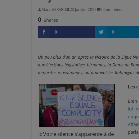
Marc GERARD
22 janvier 2017
0 Comments
0
Shares
0
0
Un peu plus d’un an après la victoire de la Ligue Na
aux élections législatives birmanes, la Dame de Rang
minorités musulmanes, notamment les Rohingyas dan
Les e
Bien 
lui i
duque
Affai
parle
« Votre silence s’apparente à de