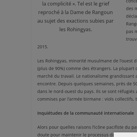
conce
la complicité ». Tel est le grief
des m
reproché à la Dame de Rangoun
décla
au sujet des exactions subies par
Rango
les Rohingyas.
pas 
trouv
2015.
Les Rohingyas, minorité musulmane de l’ouest d
(plus de 90%) comme des étrangers. La plupart d’e
marché du travail. Le nationalisme grandissant 
encontre. Depuis quelques semaines, près de 50
dans le nord-ouest du pays. Ils se sont réfugiés
commises par l’armée birmane : viols collectifs, 
Inquiétudes de la communauté internationale
Alors pour quelles raisons l’icône pacifiste du 
doute pour maintenir le processus de démocratisat