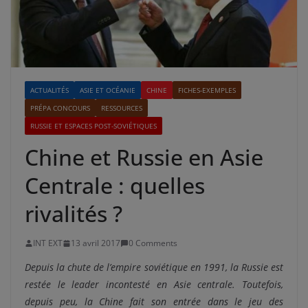
ACTUALITÉS
ASIE ET OCÉANIE
CHINE
FICHES-EXEMPLES
PRÉPA CONCOURS
RESSOURCES
RUSSIE ET ESPACES POST-SOVIÉTIQUES
Chine et Russie en Asie
Centrale : quelles
rivalités ?
INT EXT
13 avril 2017
0 Comments
Depuis la chute de l’empire soviétique en 1991, la Russie est
restée le leader incontesté en Asie centrale. Toutefois,
depuis peu, la Chine fait son entrée dans le jeu des