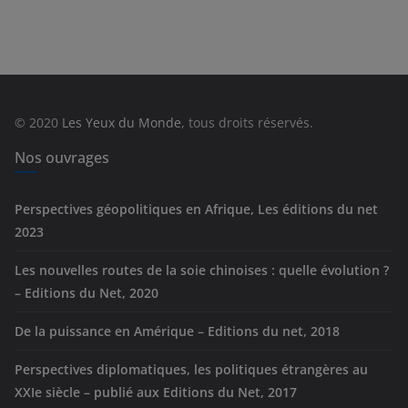
t
é
g
o
r
© 2020
Les Yeux du Monde
, tous droits réservés.
i
e
Nos ouvrages
s
Perspectives géopolitiques en Afrique, Les éditions du net
2023
Les nouvelles routes de la soie chinoises : quelle évolution ?
– Editions du Net, 2020
De la puissance en Amérique – Editions du net, 2018
Perspectives diplomatiques, les politiques étrangères au
XXIe siècle – publié aux Editions du Net, 2017