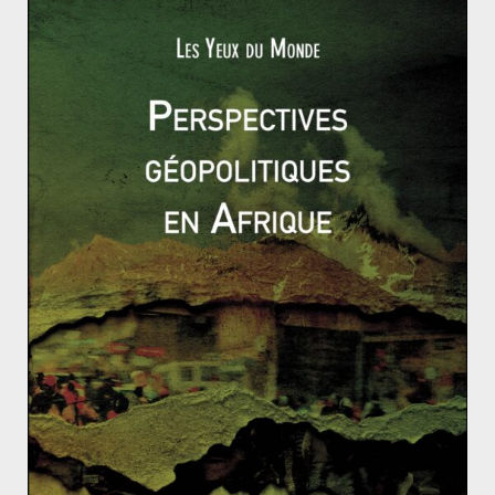
comme membres l’Arménie, le Kazakhstan, la
Biélorussie, le Kirghizstan et le Tadjikistan. La Russie a
grandement profité de la suppression des barrières
douanières au sein de l’UEE, alimentant sa croissance
en augmentant ses échanges avec les autres membres
qui, eux, échangent peu entre eux. En outre, Moscou
domine certains marchés clés pour cette région tels
que les télécommunications avec deux opérateurs
phares Beeline et Megaline.
Contrairement à la Chine, l’influence de la Russie dans
cette région est de plus en plus critiquée et contestée.
Le mode d’entrée de la Chine, par un développement
économique mutuel pourrait faire de l’ombre aux
ambitions russes sur la région.