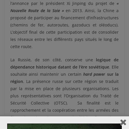
l’annonce par le président Xi Jinping du projet de
«
Nouvelle Route de la Soie »
en 2013. Ainsi, la Chine a
proposé de participer au financement d’infrastructures
(chemins de fer, autoroutes, gazoducs et oléoducs).
L’objectif final de cette participation est de consolider
les réseaux entre les différents pays situés le long de
cette route.
La Russie, de son côté, conserve une
logique de
dépendance historique datant de l’ère soviétique
. Elle
souhaite ainsi maintenir un certain
hard power
sur la
région
. La présence russe sur cette région se traduit
par la mise en place de plusieurs organisations. Les
plus représentatives sont l’Organisation du Traité de
Sécurité Collective (OTSC). Sa finalité est le
rapprochement et la coopération entre les armées des
Etats signataires. Autre exemple, l’Union Economique
Eurasiatique (UEE) mise en place en 2015 et, comptant