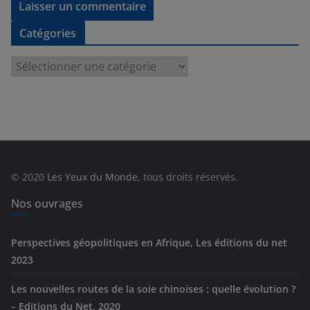
Catégories
C
a
t
é
g
o
r
© 2020
Les Yeux du Monde
, tous droits réservés.
i
e
Nos ouvrages
s
Perspectives géopolitiques en Afrique, Les éditions du net
2023
Les nouvelles routes de la soie chinoises : quelle évolution ?
– Editions du Net, 2020