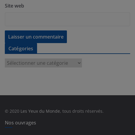
Site web
Catégories
C
a
t
é
g
o
r
© 2020
Les Yeux du Monde
, tous droits réservés.
i
e
Nos ouvrages
s