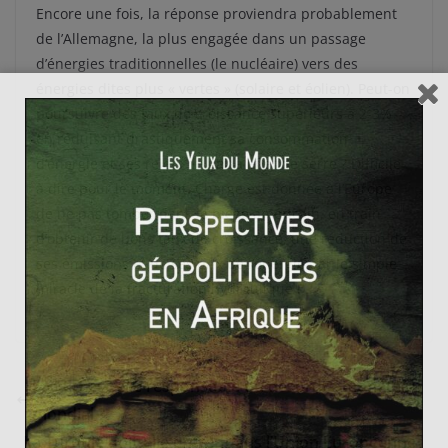
Encore une fois, la réponse proviendra probablement
de l’Allemagne, la plus engagée dans un passage
d’énergies traditionnelles (le nucléaire) vers des
énergies dites plus « vertes » (solaire et éolien). Peut-on
poursuivre des taux de croissance supérieurs à 2-3%
en réduisant drastiquement sa consommation
d’énergie et ses rejets de gaz à effet de serre ? Difficile
à dire pour le moment. Charge est donnée à l’Europe
de ne pas tomber dans le piège américain, en train
d’obtenir de bons taux de croissance, une réduction de
ses émissions et de ses prix de l’énergie par le simple
miracle de la fracturation hydraulique !
La FED est-elle responsable du désordre monétaire
mondial ?
La Turquie doit-elle entrer dans l’Union Européenne