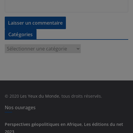
Catégories
C
a
t
é
g
o
r
© 2020
Les Yeux du Monde
, tous droits réservés.
i
e
Nos ouvrages
s
Perspectives géopolitiques en Afrique, Les éditions du net
2023